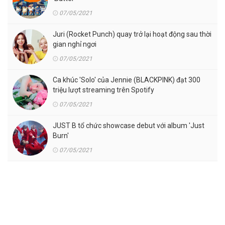
07/05/2021
Juri (Rocket Punch) quay trở lại hoạt động sau thời
gian nghỉ ngơi
07/05/2021
Ca khúc 'Solo' của Jennie (BLACKPINK) đạt 300
triệu lượt streaming trên Spotify
07/05/2021
JUST B tổ chức showcase debut với album 'Just
Burn'
07/05/2021