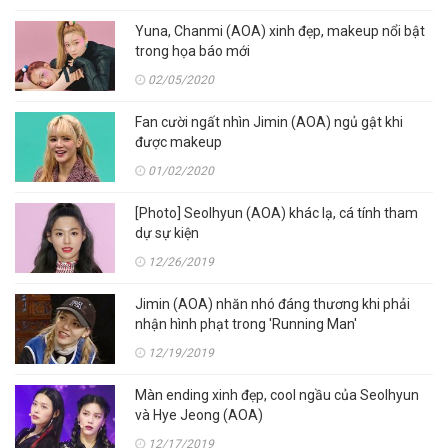
Yuna, Chanmi (AOA) xinh đẹp, makeup nổi bật
trong họa báo mới
02/05/2020
Fan cười ngất nhìn Jimin (AOA) ngủ gật khi
được makeup
01/02/2020
[Photo] Seolhyun (AOA) khác lạ, cá tính tham
dự sự kiện
12/26/2019
Jimin (AOA) nhăn nhó đáng thương khi phải
nhận hình phạt trong 'Running Man'
12/19/2019
Màn ending xinh đẹp, cool ngầu của Seolhyun
và Hye Jeong (AOA)
12/17/2019