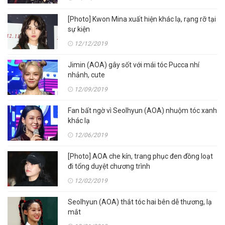
[Photo] Kwon Mina xuất hiện khác lạ, rạng rỡ tại
sự kiện
12/12/2019
Jimin (AOA) gây sốt với mái tóc Pucca nhí
nhảnh, cute
12/09/2019
Fan bất ngờ vì Seolhyun (AOA) nhuộm tóc xanh
khác lạ
12/06/2019
[Photo] AOA che kín, trang phục đen đồng loạt
đi tổng duyệt chương trình
12/02/2019
Seolhyun (AOA) thắt tóc hai bên dễ thương, lạ
mắt