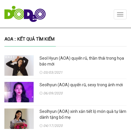
Toggl
navig
AOA :: KẾT QUẢ TÌM KIẾM
Seol Hyun (AOA) quyến rũ, thần thái trong họa
báo mới
03/03/2021
Seolhyun (AOA) quyến rũ, sexy trong ảnh mới
06/09/2020
Seolhyun (AOA) xinh xắn tiết lộ món quà tự làm
dành tặng bố mẹ
04/17/2020