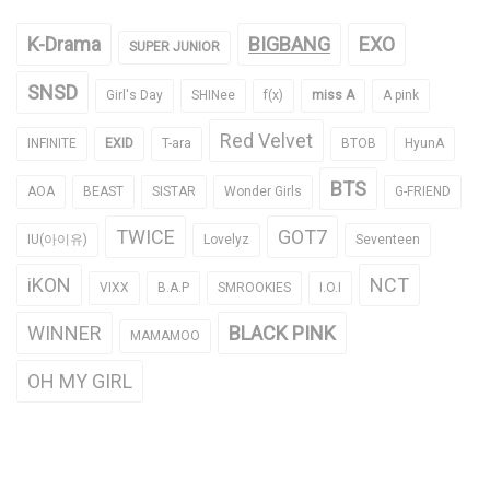
K-Drama
BIGBANG
EXO
SUPER JUNIOR
SNSD
Girl's Day
SHINee
f(x)
miss A
A pink
Red Velvet
INFINITE
EXID
T-ara
BTOB
HyunA
BTS
AOA
BEAST
SISTAR
Wonder Girls
G-FRIEND
TWICE
GOT7
IU(아이유)
Lovelyz
Seventeen
iKON
NCT
VIXX
B.A.P
SMROOKIES
I.O.I
WINNER
BLACK PINK
MAMAMOO
OH MY GIRL