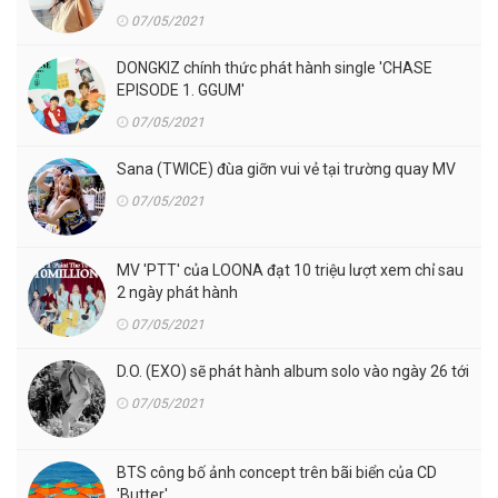
07/05/2021
DONGKIZ chính thức phát hành single 'CHASE
EPISODE 1. GGUM'
07/05/2021
Sana (TWICE) đùa giỡn vui vẻ tại trường quay MV
07/05/2021
MV 'PTT' của LOONA đạt 10 triệu lượt xem chỉ sau
2 ngày phát hành
07/05/2021
D.O. (EXO) sẽ phát hành album solo vào ngày 26 tới
07/05/2021
BTS công bố ảnh concept trên bãi biển của CD
'Butter'