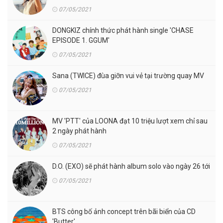
07/05/2021
DONGKIZ chính thức phát hành single 'CHASE
EPISODE 1. GGUM'
07/05/2021
Sana (TWICE) đùa giỡn vui vẻ tại trường quay MV
07/05/2021
MV 'PTT' của LOONA đạt 10 triệu lượt xem chỉ sau
2 ngày phát hành
07/05/2021
D.O. (EXO) sẽ phát hành album solo vào ngày 26 tới
07/05/2021
BTS công bố ảnh concept trên bãi biển của CD
'Butter'