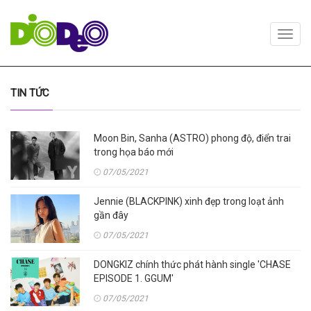
Toggl
navig
TIN TỨC
Moon Bin, Sanha (ASTRO) phong độ, điển trai
trong họa báo mới
07/05/2021
Jennie (BLACKPINK) xinh đẹp trong loạt ảnh
gần đây
07/05/2021
DONGKIZ chính thức phát hành single 'CHASE
EPISODE 1. GGUM'
07/05/2021