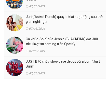
07/05/2021
Juri (Rocket Punch) quay trở lại hoạt động sau thời
gian nghỉ ngơi
07/05/2021
Ca khúc 'Solo' của Jennie (BLACKPINK) đạt 300
triệu lượt streaming trên Spotify
07/05/2021
JUST B tổ chức showcase debut với album 'Just
Burn'
07/05/2021