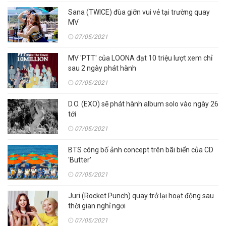
Sana (TWICE) đùa giỡn vui vẻ tại trường quay
MV
07/05/2021
MV 'PTT' của LOONA đạt 10 triệu lượt xem chỉ
sau 2 ngày phát hành
07/05/2021
D.O. (EXO) sẽ phát hành album solo vào ngày 26
tới
07/05/2021
BTS công bố ảnh concept trên bãi biển của CD
'Butter'
07/05/2021
Juri (Rocket Punch) quay trở lại hoạt động sau
thời gian nghỉ ngơi
07/05/2021