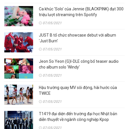
Ca khúc 'Solo' của Jennie (BLACKPINK) đạt 300
triệu lượt streaming trên Spotify
07/05/2021
JUST B tổ chức showcase debut với album
'Just Burn'
07/05/2021
Jeon So Yeon (G)I-DLE công bố teaser audio
cho album solo 'Windy'
07/05/2021
Hậu trường quay MV sôi động, hài hước của
TWICE
07/05/2021
T1419 đại diện đến trường đại học Nhật bản
diễn thuyết về ngành công nghiệp Kpop
07/05/2021