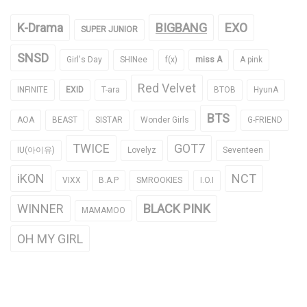
K-Drama
BIGBANG
EXO
SUPER JUNIOR
SNSD
Girl's Day
SHINee
f(x)
miss A
A pink
Red Velvet
INFINITE
EXID
T-ara
BTOB
HyunA
BTS
AOA
BEAST
SISTAR
Wonder Girls
G-FRIEND
TWICE
GOT7
IU(아이유)
Lovelyz
Seventeen
iKON
NCT
VIXX
B.A.P
SMROOKIES
I.O.I
WINNER
BLACK PINK
MAMAMOO
OH MY GIRL