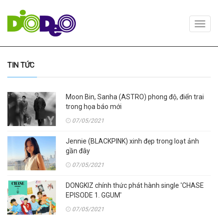
Toggl
navig
TIN TỨC
Moon Bin, Sanha (ASTRO) phong độ, điển trai
trong họa báo mới
07/05/2021
Jennie (BLACKPINK) xinh đẹp trong loạt ảnh
gần đây
07/05/2021
DONGKIZ chính thức phát hành single 'CHASE
EPISODE 1. GGUM'
07/05/2021