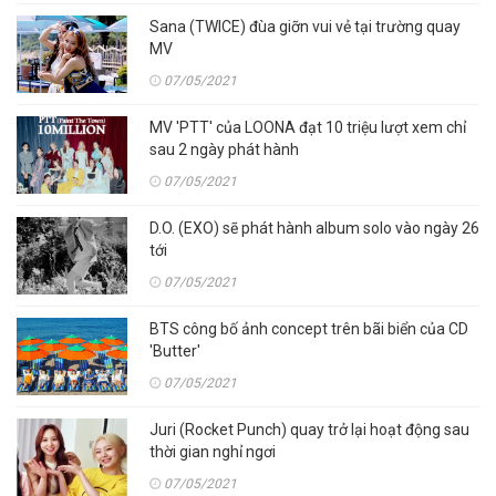
Sana (TWICE) đùa giỡn vui vẻ tại trường quay
MV
07/05/2021
MV 'PTT' của LOONA đạt 10 triệu lượt xem chỉ
sau 2 ngày phát hành
07/05/2021
D.O. (EXO) sẽ phát hành album solo vào ngày 26
tới
07/05/2021
BTS công bố ảnh concept trên bãi biển của CD
'Butter'
07/05/2021
Juri (Rocket Punch) quay trở lại hoạt động sau
thời gian nghỉ ngơi
07/05/2021