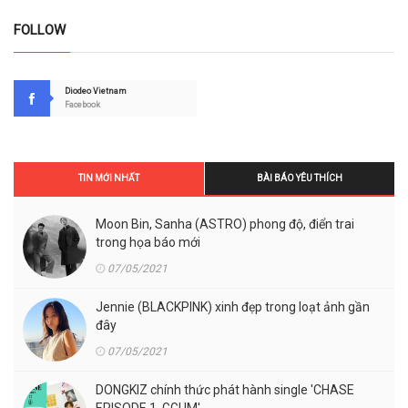
FOLLOW
Diodeo Vietnam
Facebook
TIN MỚI NHẤT
BÀI BÁO YÊU THÍCH
Moon Bin, Sanha (ASTRO) phong độ, điển trai
trong họa báo mới
07/05/2021
Jennie (BLACKPINK) xinh đẹp trong loạt ảnh gần
đây
07/05/2021
DONGKIZ chính thức phát hành single 'CHASE
EPISODE 1. GGUM'