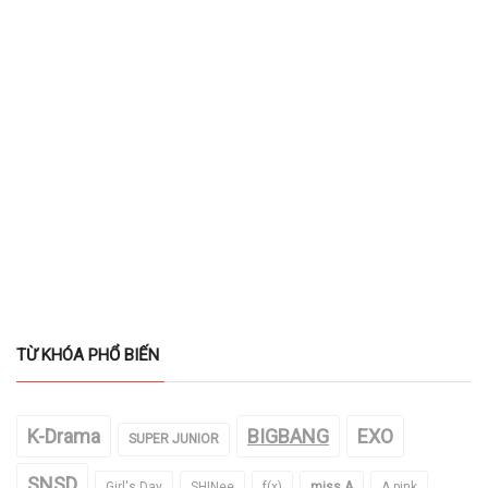
TỪ KHÓA PHỔ BIẾN
K-Drama
BIGBANG
EXO
SUPER JUNIOR
SNSD
Girl's Day
SHINee
f(x)
miss A
A pink