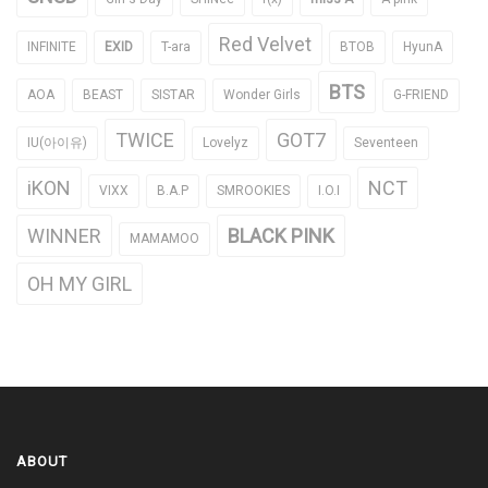
Red Velvet
INFINITE
EXID
T-ara
BTOB
HyunA
BTS
AOA
BEAST
SISTAR
Wonder Girls
G-FRIEND
TWICE
GOT7
IU(아이유)
Lovelyz
Seventeen
iKON
NCT
VIXX
B.A.P
SMROOKIES
I.O.I
WINNER
BLACK PINK
MAMAMOO
OH MY GIRL
ABOUT