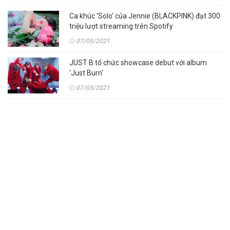
Ca khúc 'Solo' của Jennie (BLACKPINK) đạt 300
triệu lượt streaming trên Spotify
07/05/2021
JUST B tổ chức showcase debut với album
'Just Burn'
07/05/2021