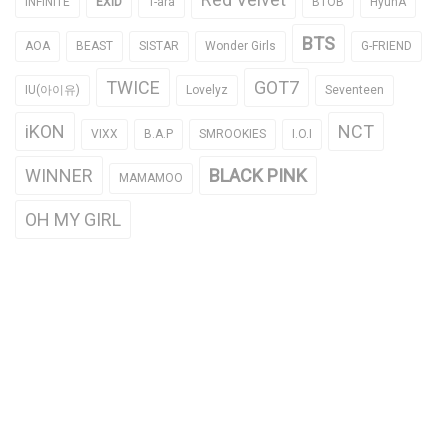
INFINITE
EXID
T-ara
BTOB
HyunA
BTS
AOA
BEAST
SISTAR
Wonder Girls
G-FRIEND
TWICE
GOT7
IU(아이유)
Lovelyz
Seventeen
iKON
NCT
VIXX
B.A.P
SMROOKIES
I.O.I
WINNER
BLACK PINK
MAMAMOO
OH MY GIRL