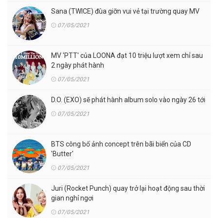
Sana (TWICE) đùa giỡn vui vẻ tại trường quay MV
07/05/2021
MV 'PTT' của LOONA đạt 10 triệu lượt xem chỉ sau
2 ngày phát hành
07/05/2021
D.O. (EXO) sẽ phát hành album solo vào ngày 26 tới
07/05/2021
BTS công bố ảnh concept trên bãi biển của CD
'Butter'
07/05/2021
Juri (Rocket Punch) quay trở lại hoạt động sau thời
gian nghỉ ngơi
07/05/2021