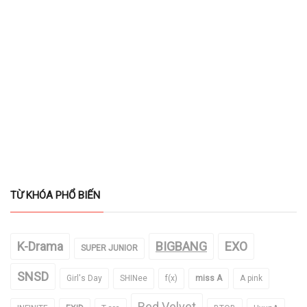
TỪ KHÓA PHỔ BIẾN
K-Drama
BIGBANG
EXO
SUPER JUNIOR
SNSD
Girl's Day
SHINee
f(x)
miss A
A pink
Red Velvet