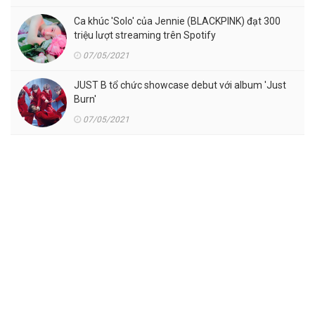
Ca khúc 'Solo' của Jennie (BLACKPINK) đạt 300
triệu lượt streaming trên Spotify
07/05/2021
JUST B tổ chức showcase debut với album 'Just
Burn'
07/05/2021