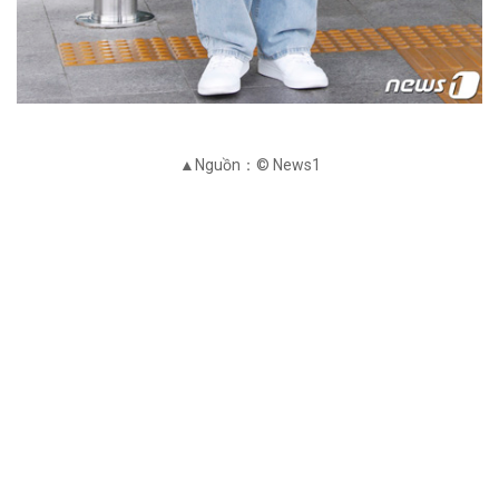
▲Nguồn：© News1