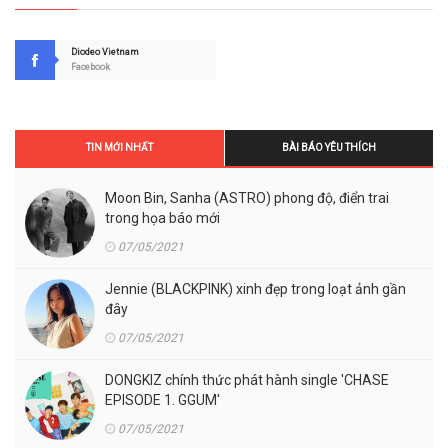
Diodeo Vietnam
Facebook
TIN MỚI NHẤT
BÀI BÁO YÊU THÍCH
Moon Bin, Sanha (ASTRO) phong độ, điển trai
trong họa báo mới
07/05/2021
Jennie (BLACKPINK) xinh đẹp trong loạt ảnh gần
đây
07/05/2021
DONGKIZ chính thức phát hành single 'CHASE
EPISODE 1. GGUM'
07/05/2021