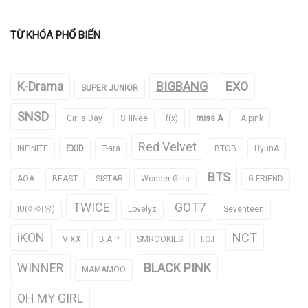
TỪ KHÓA PHỔ BIẾN
K-Drama
BIGBANG
EXO
SUPER JUNIOR
SNSD
Girl's Day
SHINee
f(x)
miss A
A pink
Red Velvet
INFINITE
EXID
T-ara
BTOB
HyunA
BTS
AOA
BEAST
SISTAR
Wonder Girls
G-FRIEND
TWICE
GOT7
IU(아이유)
Lovelyz
Seventeen
iKON
NCT
VIXX
B.A.P
SMROOKIES
I.O.I
WINNER
BLACK PINK
MAMAMOO
OH MY GIRL