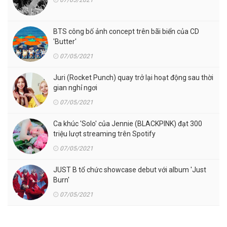
BTS công bố ảnh concept trên bãi biển của CD
'Butter'
07/05/2021
Juri (Rocket Punch) quay trở lại hoạt động sau thời
gian nghỉ ngơi
07/05/2021
Ca khúc 'Solo' của Jennie (BLACKPINK) đạt 300
triệu lượt streaming trên Spotify
07/05/2021
JUST B tổ chức showcase debut với album 'Just
Burn'
07/05/2021