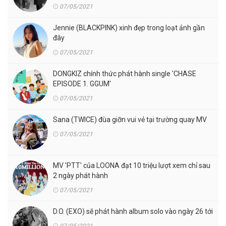
07/05/2021
Jennie (BLACKPINK) xinh đẹp trong loạt ảnh gần
đây
07/05/2021
DONGKIZ chính thức phát hành single 'CHASE
EPISODE 1. GGUM'
07/05/2021
Sana (TWICE) đùa giỡn vui vẻ tại trường quay MV
07/05/2021
MV 'PTT' của LOONA đạt 10 triệu lượt xem chỉ sau
2 ngày phát hành
07/05/2021
D.O. (EXO) sẽ phát hành album solo vào ngày 26 tới
07/05/2021