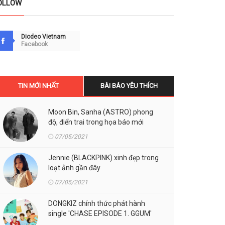
OLLOW
Diodeo Vietnam
Facebook
TIN MỚI NHẤT
BÀI BÁO YÊU THÍCH
Moon Bin, Sanha (ASTRO) phong
độ, điển trai trong họa báo mới
07/05/2021
Jennie (BLACKPINK) xinh đẹp trong
loạt ảnh gần đây
07/05/2021
DONGKIZ chính thức phát hành
single 'CHASE EPISODE 1. GGUM'