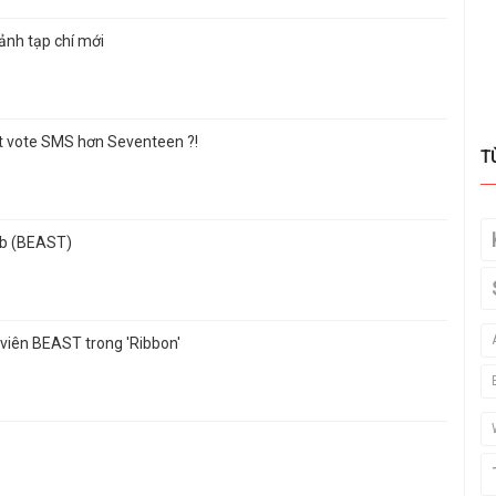
ảnh tạp chí mới
ợt vote SMS hơn Seventeen ?!
T
ob (BEAST)
 viên BEAST trong 'Ribbon'