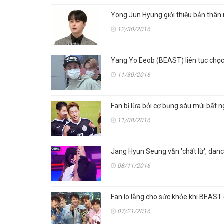
Yong Jun Hyung giới thiệu bản thâ
12/30/2016
Yang Yo Eeob (BEAST) liên tục chọc
11/30/2016
Fan bị lừa bởi cơ bụng sáu múi bất
11/08/2016
Jang Hyun Seung vẫn 'chất lừ', dance
08/11/2016
Fan lo lắng cho sức khỏe khi BEAST 
07/21/2016