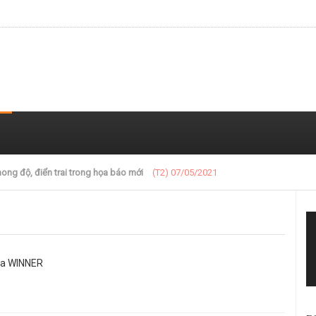
 trong loạt ảnh gần đây
(T2) 07/05/2021
của WINNER