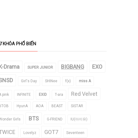
Ừ KHÓA PHỔ BIẾN
K-Drama
BIGBANG
EXO
SUPER JUNIOR
SNSD
Girl's Day
SHINee
f(x)
miss A
Red Velvet
A pink
INFINITE
EXID
T-ara
BTOB
HyunA
AOA
BEAST
SISTAR
BTS
Wonder Girls
G-FRIEND
IU(아이유)
TWICE
GOT7
Lovelyz
Seventeen