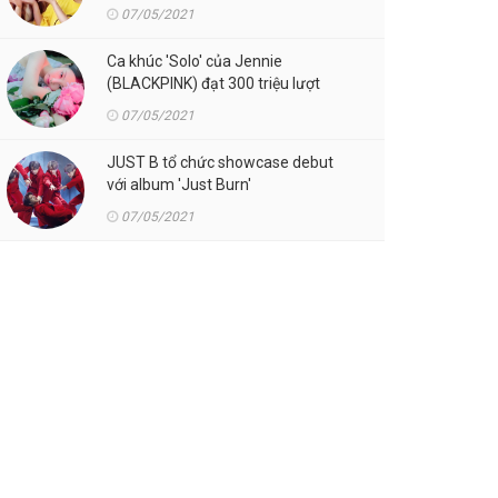
07/05/2021
Ca khúc 'Solo' của Jennie
(BLACKPINK) đạt 300 triệu lượt
streaming trên Spotify
07/05/2021
JUST B tổ chức showcase debut
với album 'Just Burn'
07/05/2021