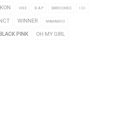
iKON
VIXX
B.A.P
SMROOKIES
I.O.I
NCT
WINNER
MAMAMOO
BLACK PINK
OH MY GIRL