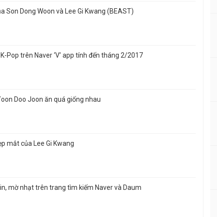
e của Son Dong Woon và Lee Gi Kwang (BEAST)
 K-Pop trên Naver ‘V’ app tính đến tháng 2/2017
 Yoon Doo Joon ăn quá giống nhau
đẹp mắt của Lee Gi Kwang
tin, mờ nhạt trên trang tìm kiếm Naver và Daum