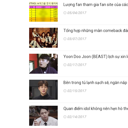
Lượng fan tham gia fan site của các
05/04/2017
Tổng hợp những màn comeback đáng
03/07/2017
Yoon Doo Joon (BEAST) lịch sự xin l
02/17/2017
Bên trong tủ lạnh sạch sẽ, ngăn nắ
02/15/2017
Quan điểm idol không nên hẹn hò t
02/14/2017