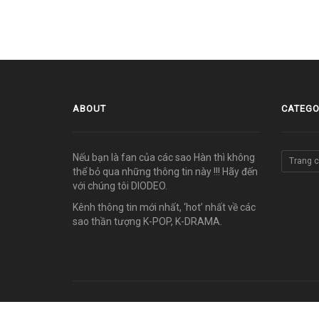
ABOUT
CATEGO
Nếu bạn là fan của các sao Hàn thì không
Trang 
thể bỏ qua những thông tin này !!! Hãy đến
với chúng tôi DIODEO.
Kênh thông tin mới nhất, ‘hot’ nhất về các
sao thần tượng K-POP, K-DRAMA.
© COPYRIGHT 2011-2026 vn.diodeo.com