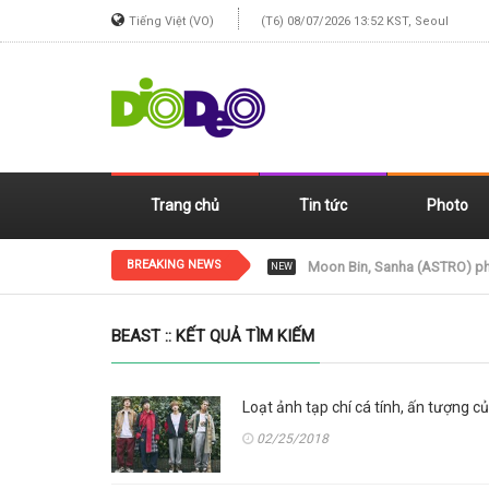
Tiếng Việt (VO)
(T6) 08/07/2026 13:52 KST, Seoul
Trang chủ
Tin tức
Photo
BREAKING NEWS
Jennie (BLACKPINK) xinh đẹp
NEW
BEAST :: KẾT QUẢ TÌM KIẾM
Loạt ảnh tạp chí cá tính, ấn tượng 
02/25/2018