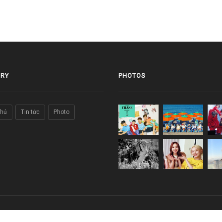
RY
PHOTOS
chủ
Tin tức
Photo