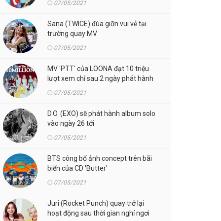
07/05/2021
Sana (TWICE) đùa giỡn vui vẻ tại
trường quay MV
07/05/2021
MV 'PTT' của LOONA đạt 10 triệu
lượt xem chỉ sau 2 ngày phát hành
07/05/2021
D.O. (EXO) sẽ phát hành album solo
vào ngày 26 tới
07/05/2021
BTS công bố ảnh concept trên bãi
biển của CD 'Butter'
07/05/2021
Juri (Rocket Punch) quay trở lại
hoạt động sau thời gian nghỉ ngơi