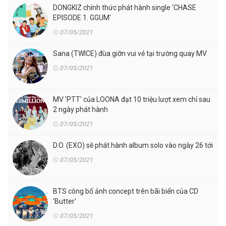
DONGKIZ chính thức phát hành single 'CHASE
EPISODE 1. GGUM'
07/05/2021
Sana (TWICE) đùa giỡn vui vẻ tại trường quay MV
07/05/2021
MV 'PTT' của LOONA đạt 10 triệu lượt xem chỉ sau
2 ngày phát hành
07/05/2021
D.O. (EXO) sẽ phát hành album solo vào ngày 26 tới
07/05/2021
BTS công bố ảnh concept trên bãi biển của CD
'Butter'
07/05/2021