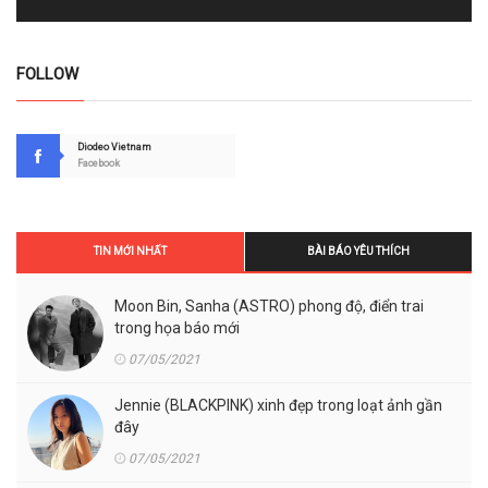
FOLLOW
Diodeo Vietnam
Facebook
TIN MỚI NHẤT
BÀI BÁO YÊU THÍCH
Moon Bin, Sanha (ASTRO) phong độ, điển trai
trong họa báo mới
07/05/2021
Jennie (BLACKPINK) xinh đẹp trong loạt ảnh gần
đây
07/05/2021