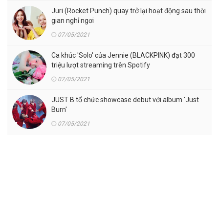
Juri (Rocket Punch) quay trở lại hoạt động sau thời
gian nghỉ ngơi
07/05/2021
Ca khúc 'Solo' của Jennie (BLACKPINK) đạt 300
triệu lượt streaming trên Spotify
07/05/2021
JUST B tổ chức showcase debut với album 'Just
Burn'
07/05/2021