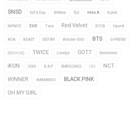
SNSD
Girl's Day
SHINee
f(x)
miss A
A pink
Red Velvet
INFINITE
EXID
T-ara
BTOB
HyunA
BTS
AOA
BEAST
SISTAR
Wonder Girls
G-FRIEND
TWICE
GOT7
IU(아이유)
Lovelyz
Seventeen
iKON
NCT
VIXX
B.A.P
SMROOKIES
I.O.I
WINNER
BLACK PINK
MAMAMOO
OH MY GIRL