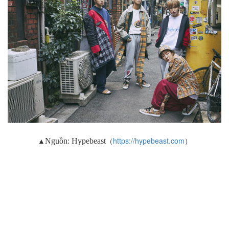
▲
（
https://hypebeast.com
）
Nguồn:
Hypebeast