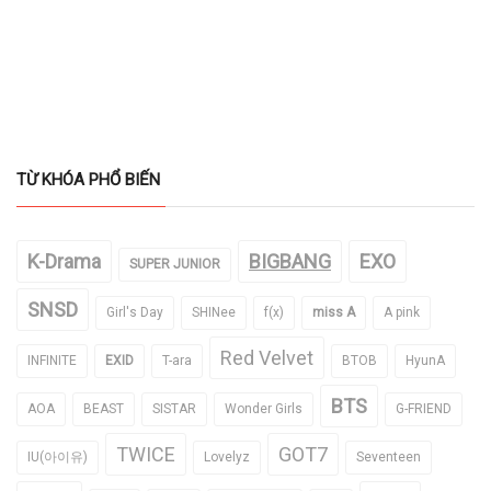
TỪ KHÓA PHỔ BIẾN
K-Drama
BIGBANG
EXO
SUPER JUNIOR
SNSD
Girl's Day
SHINee
f(x)
miss A
A pink
Red Velvet
INFINITE
EXID
T-ara
BTOB
HyunA
BTS
AOA
BEAST
SISTAR
Wonder Girls
G-FRIEND
TWICE
GOT7
IU(아이유)
Lovelyz
Seventeen