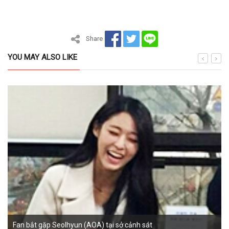
Share
YOU MAY ALSO LIKE
Fan bắt gặp Seolhyun (AOA) tại sở cảnh sát