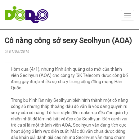
Toggl
navig
Cô nàng công sở sexy Seolhyun (AOA)
01/05/2016
Hôm qua (4/1), những hình ảnh quảng cáo mới của thành
viên Seolhyun (AOA) cho công ty ‘SK Telecom’ được công bố
đang gây được nhiều sự chú ý trong cộng đồng mạng Hàn
Quốc.
Trong bộ hình lần này Seolhyun biến hình thành một cô nàng
công sở nhưng thấp thoáng đâu đó vẫn là vóc dáng quyến rũ
sexy của cô nàng. Từ hair style đến make-up đều đơn giản tự
nhiên nhất để làm nổi bật vẻ đẹp của Seolhyun. Bên cạnh vai
trò ca sĩ là một thành viên AOA, Seolhyun vẫn đang tích cực
hoạt động ở lĩnh vực diễn xuất. Mắc dù vẫn chưa được đông
đảo khán giả đánh giá cao nhưng Seolhyun vẫn đang chăm