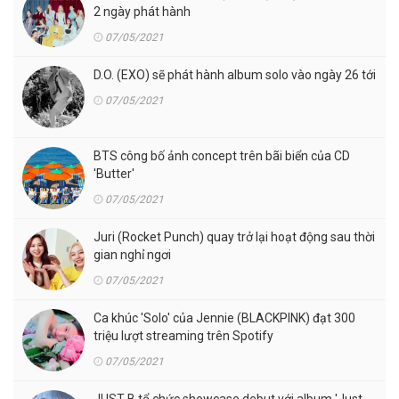
2 ngày phát hành
07/05/2021
D.O. (EXO) sẽ phát hành album solo vào ngày 26 tới
07/05/2021
BTS công bố ảnh concept trên bãi biển của CD
'Butter'
07/05/2021
Juri (Rocket Punch) quay trở lại hoạt động sau thời
gian nghỉ ngơi
07/05/2021
Ca khúc 'Solo' của Jennie (BLACKPINK) đạt 300
triệu lượt streaming trên Spotify
07/05/2021