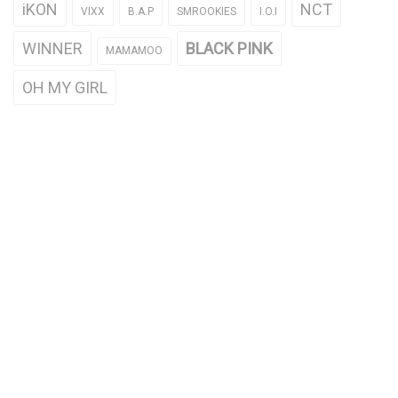
iKON
NCT
VIXX
B.A.P
SMROOKIES
I.O.I
WINNER
BLACK PINK
MAMAMOO
OH MY GIRL