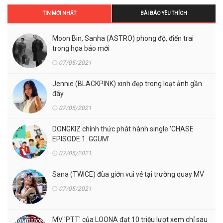
TIN MỚI NHẤT
BÀI BÁO YÊU THÍCH
Moon Bin, Sanha (ASTRO) phong độ, điển trai
trong họa báo mới
07/05/2021
Jennie (BLACKPINK) xinh đẹp trong loạt ảnh gần
đây
07/05/2021
DONGKIZ chính thức phát hành single 'CHASE
EPISODE 1. GGUM'
07/05/2021
Sana (TWICE) đùa giỡn vui vẻ tại trường quay MV
07/05/2021
MV 'PTT' của LOONA đạt 10 triệu lượt xem chỉ sau