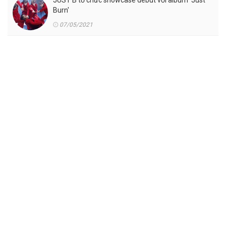
JUST B tổ chức showcase debut với album 'Just
Burn'
07/05/2021