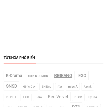
TỪ KHÓA PHỔ BIẾN
K-Drama
BIGBANG
EXO
SUPER JUNIOR
SNSD
Girl's Day
SHINee
f(x)
miss A
A pink
Red Velvet
INFINITE
EXID
T-ara
BTOB
HyunA