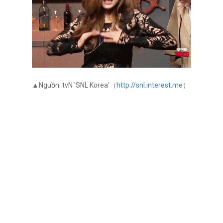
▲Nguồn: tvN 'SNL Korea'（
http://snl.interest.me
）