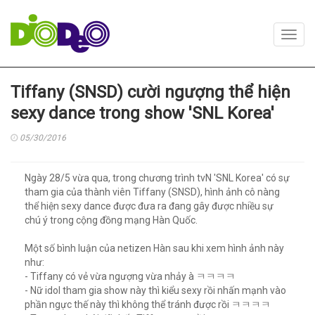
Toggl
navig
Tiffany (SNSD) cười ngượng thể hiện
sexy dance trong show 'SNL Korea'
05/30/2016
Ngày 28/5 vừa qua, trong chương trình tvN 'SNL Korea' có sự
tham gia của thành viên Tiffany (SNSD), hình ảnh cô nàng
thể hiện sexy dance được đưa ra đang gây được nhiều sự
chú ý trong cộng đồng mạng Hàn Quốc.
Một số bình luận của netizen Hàn sau khi xem hình ảnh này
như:
- Tiffany có vẻ vừa ngượng vừa nhảy à ㅋㅋㅋㅋ
- Nữ idol tham gia show này thì kiểu sexy rồi nhấn mạnh vào
phần ngực thế này thì không thể tránh được rồi ㅋㅋㅋㅋ