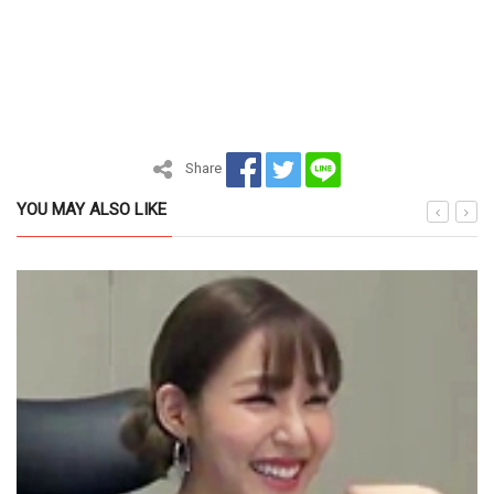
Share
YOU MAY ALSO LIKE