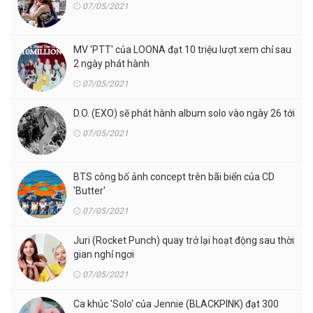
07/05/2021
MV 'PTT' của LOONA đạt 10 triệu lượt xem chỉ sau
2 ngày phát hành
07/05/2021
D.O. (EXO) sẽ phát hành album solo vào ngày 26 tới
07/05/2021
BTS công bố ảnh concept trên bãi biển của CD
'Butter'
07/05/2021
Juri (Rocket Punch) quay trở lại hoạt động sau thời
gian nghỉ ngơi
07/05/2021
Ca khúc 'Solo' của Jennie (BLACKPINK) đạt 300