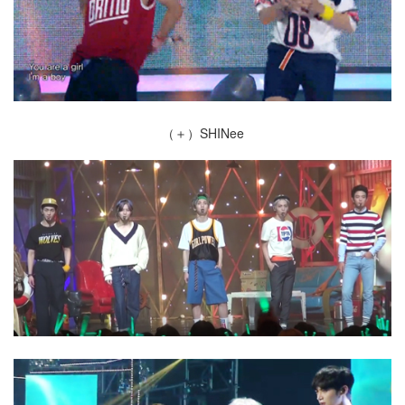
（＋）SHINee