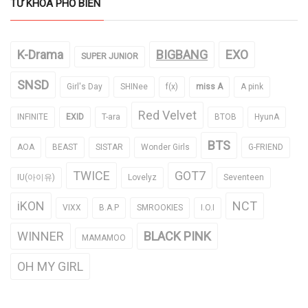
TỪ KHÓA PHỔ BIẾN
K-Drama
BIGBANG
EXO
SUPER JUNIOR
SNSD
Girl's Day
SHINee
f(x)
miss A
A pink
Red Velvet
INFINITE
EXID
T-ara
BTOB
HyunA
BTS
AOA
BEAST
SISTAR
Wonder Girls
G-FRIEND
TWICE
GOT7
IU(아이유)
Lovelyz
Seventeen
iKON
NCT
VIXX
B.A.P
SMROOKIES
I.O.I
WINNER
BLACK PINK
MAMAMOO
OH MY GIRL