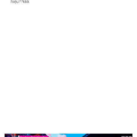
hiệu??kkk