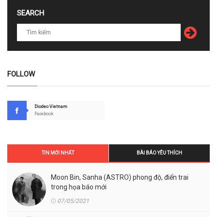
SEARCH
FOLLOW
Diodeo Vietnam
Facebook
TIN MỚI NHẤT
BÀI BÁO YÊU THÍCH
Moon Bin, Sanha (ASTRO) phong độ, điển trai
trong họa báo mới
07/05/2021