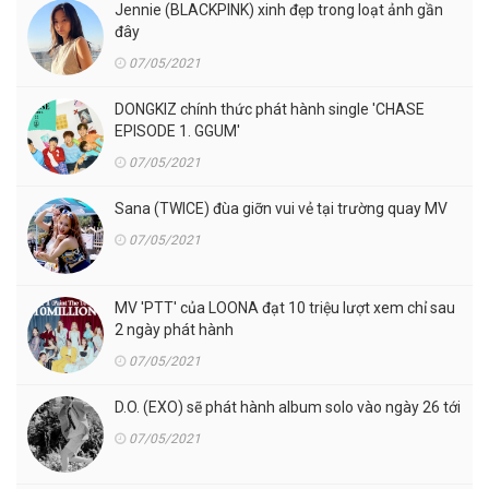
Jennie (BLACKPINK) xinh đẹp trong loạt ảnh gần
đây
07/05/2021
DONGKIZ chính thức phát hành single 'CHASE
EPISODE 1. GGUM'
07/05/2021
Sana (TWICE) đùa giỡn vui vẻ tại trường quay MV
07/05/2021
MV 'PTT' của LOONA đạt 10 triệu lượt xem chỉ sau
2 ngày phát hành
07/05/2021
D.O. (EXO) sẽ phát hành album solo vào ngày 26 tới
07/05/2021