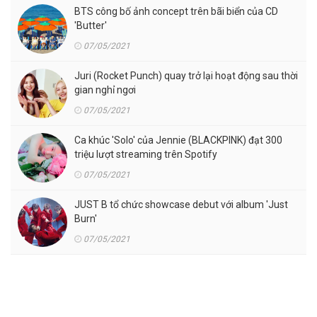
BTS công bố ảnh concept trên bãi biển của CD
'Butter'
07/05/2021
Juri (Rocket Punch) quay trở lại hoạt động sau thời
gian nghỉ ngơi
07/05/2021
Ca khúc 'Solo' của Jennie (BLACKPINK) đạt 300
triệu lượt streaming trên Spotify
07/05/2021
JUST B tổ chức showcase debut với album 'Just
Burn'
07/05/2021