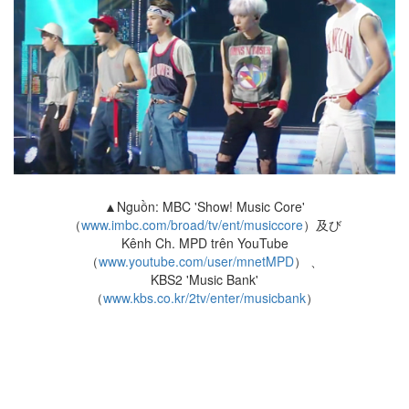
▲Nguồn: MBC 'Show! Music Core'
（
www.imbc.com/broad/tv/ent/musiccore
）及び
Kênh Ch. MPD trên YouTube
（
www.youtube.com/user/mnetMPD
） 、
KBS2 'Music Bank'
（
www.kbs.co.kr/2tv/enter/musicbank
）