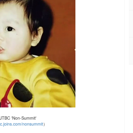
JTBC 'Non-Summit'
jtbc.joins.com/nonsummit
）