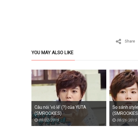
Share
YOU MAY ALSO LIKE
Câu nói 'vô lễ' (?) của YUTA
So sánh styl
(SMROOKIES)
(SMROOKIES
09/02/2015
08/26/2015