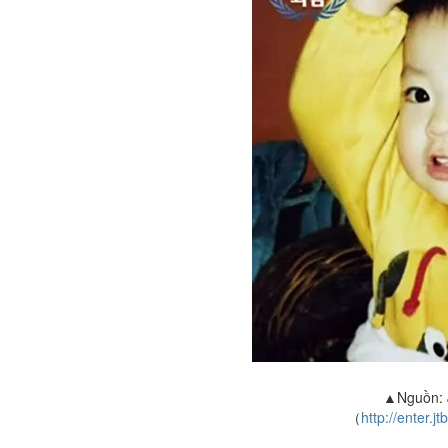
▲Nguồn: 
（
http://enter.