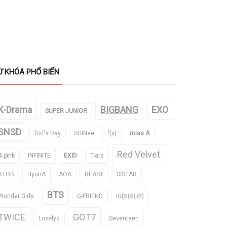
Ừ KHÓA PHỔ BIẾN
K-Drama
BIGBANG
EXO
SUPER JUNIOR
SNSD
Girl's Day
SHINee
f(x)
miss A
Red Velvet
A pink
INFINITE
EXID
T-ara
BTOB
HyunA
AOA
BEAST
SISTAR
BTS
Wonder Girls
G-FRIEND
IU(아이유)
TWICE
GOT7
Lovelyz
Seventeen