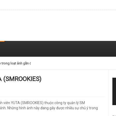
 trong loạt ảnh gần đây
(T2) 07/05/2021
TA (SMROOKIES)
nh viên YUTA (SMROOKIES) thuộc công ty quản lý SM
ình. Những hình ảnh này đang gây được nhiều sự chú ý trong