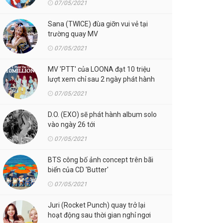
07/05/2021
Sana (TWICE) đùa giỡn vui vẻ tại
trường quay MV
07/05/2021
MV 'PTT' của LOONA đạt 10 triệu
lượt xem chỉ sau 2 ngày phát hành
07/05/2021
D.O. (EXO) sẽ phát hành album solo
vào ngày 26 tới
07/05/2021
BTS công bố ảnh concept trên bãi
biển của CD 'Butter'
07/05/2021
Juri (Rocket Punch) quay trở lại
hoạt động sau thời gian nghỉ ngơi