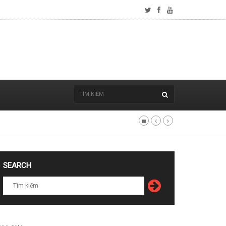
SEARCH