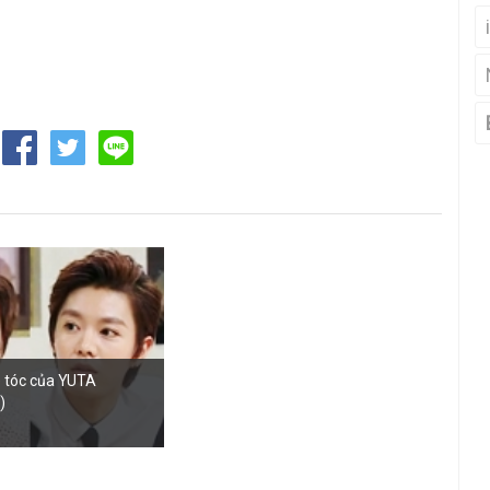
e tóc của YUTA
)