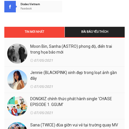
Diodeo Vietnam
Facebook
TIN MỚI NHẤT
BÀI BÁO YÊU THÍCH
Moon Bin, Sanha (ASTRO) phong độ, điển trai
trong họa báo mới
07/05/2021
Jennie (BLACKPINK) xinh đẹp trong loạt ảnh gần
đây
07/05/2021
DONGKIZ chính thức phát hành single 'CHASE
EPISODE 1. GGUM'
07/05/2021
Sana (TWICE) đùa giỡn vui vẻ tại trường quay MV