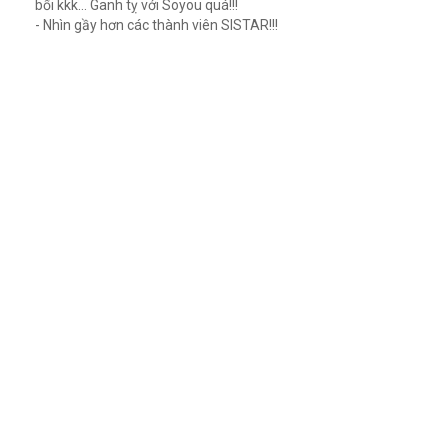
bối kkk... Ganh tỵ với Soyou quá!!!
- Nhìn gầy hơn các thành viên SISTAR!!!