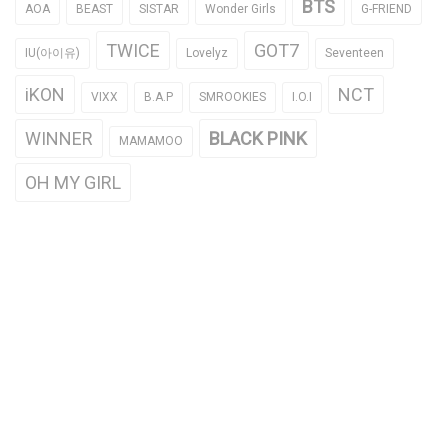
BTS
AOA
BEAST
SISTAR
Wonder Girls
G-FRIEND
TWICE
GOT7
IU(아이유)
Lovelyz
Seventeen
iKON
NCT
VIXX
B.A.P
SMROOKIES
I.O.I
WINNER
BLACK PINK
MAMAMOO
OH MY GIRL