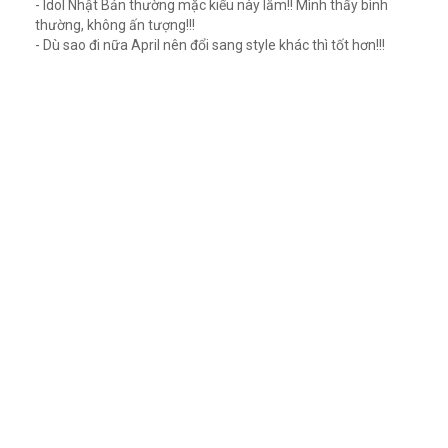
- Idol Nhật Bản thường mặc kiểu này lắm!! Mình thấy bình
thường, không ấn tượng!!!
- Dù sao đi nữa April nên đổi sang style khác thì tốt hơn!!!