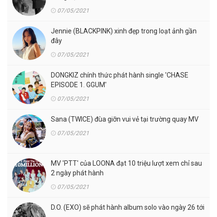
07/05/2021
Jennie (BLACKPINK) xinh đẹp trong loạt ảnh gần
đây
07/05/2021
DONGKIZ chính thức phát hành single 'CHASE
EPISODE 1. GGUM'
07/05/2021
Sana (TWICE) đùa giỡn vui vẻ tại trường quay MV
07/05/2021
MV 'PTT' của LOONA đạt 10 triệu lượt xem chỉ sau
2 ngày phát hành
07/05/2021
D.O. (EXO) sẽ phát hành album solo vào ngày 26 tới