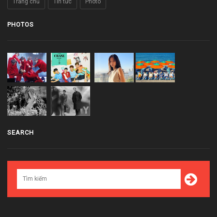
Trang chủ
Tin tức
Photo
PHOTOS
SEARCH