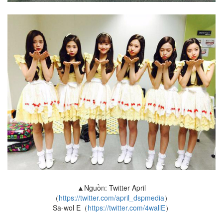
▲Nguồn: Twitter April
（
https://twitter.com/april_dspmedia
）
Sa-wol E
（
https://twitter.com/4wallE
）