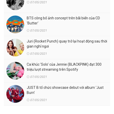
07/05/2021
BTS công bố ảnh concept trên bãi biển của CD
'Butter'
07/05/2021
Juri (Rocket Punch) quay trở lại hoạt động sau thời
gian nghỉ ngơi
07/05/2021
Ca khúc 'Solo' của Jennie (BLACKPINK) đạt 300
triệu lượt streaming trên Spotify
07/05/2021
JUST B tổ chức showcase debut với album 'Just
Burn'
07/05/2021