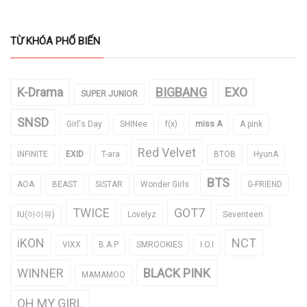
TỪ KHÓA PHỔ BIẾN
K-Drama
BIGBANG
EXO
SUPER JUNIOR
SNSD
Girl's Day
SHINee
f(x)
miss A
A pink
Red Velvet
INFINITE
EXID
T-ara
BTOB
HyunA
BTS
AOA
BEAST
SISTAR
Wonder Girls
G-FRIEND
TWICE
GOT7
IU(아이유)
Lovelyz
Seventeen
iKON
NCT
VIXX
B.A.P
SMROOKIES
I.O.I
WINNER
BLACK PINK
MAMAMOO
OH MY GIRL