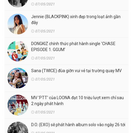
07/05/2021
Jennie (BLACKPINK) xinh đẹp trong loạt ảnh gần
đây
07/05/2021
DONGKIZ chính thức phát hành single 'CHASE
EPISODE 1. GGUM'
07/05/2021
Sana (TWICE) đùa giỡn vui vẻ tại trường quay MV
07/05/2021
MV 'PTT' của LOONA đạt 10 triệu lượt xem chỉ sau
2 ngày phát hành
07/05/2021
D.O. (EXO) sẽ phát hành album solo vào ngày 26 tới