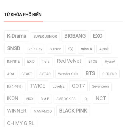
TỪ KHÓA PHỔ BIẾN
K-Drama
BIGBANG
EXO
SUPER JUNIOR
SNSD
Girl's Day
SHINee
f(x)
miss A
A pink
Red Velvet
INFINITE
EXID
T-ara
BTOB
HyunA
BTS
AOA
BEAST
SISTAR
Wonder Girls
G-FRIEND
TWICE
GOT7
IU(아이유)
Lovelyz
Seventeen
iKON
NCT
VIXX
B.A.P
SMROOKIES
I.O.I
WINNER
BLACK PINK
MAMAMOO
OH MY GIRL