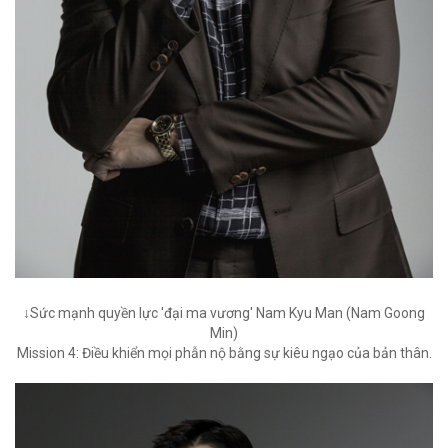
↓Sức mạnh quyền lực 'đại ma vương' Nam Kyu Man (Nam Goong
Min)
Mission 4: Điều khiển mọi phẫn nộ bằng sự kiêu ngạo của bản thân.