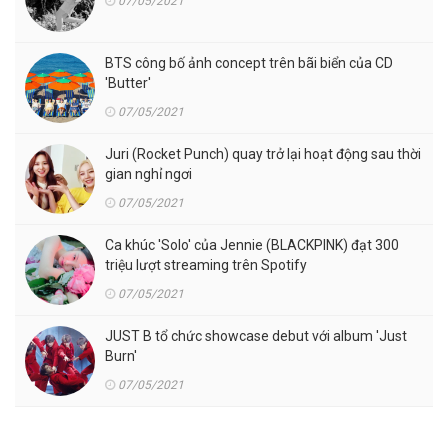
07/05/2021
BTS công bố ảnh concept trên bãi biển của CD
'Butter'
07/05/2021
Juri (Rocket Punch) quay trở lại hoạt động sau thời
gian nghỉ ngơi
07/05/2021
Ca khúc 'Solo' của Jennie (BLACKPINK) đạt 300
triệu lượt streaming trên Spotify
07/05/2021
JUST B tổ chức showcase debut với album 'Just
Burn'
07/05/2021