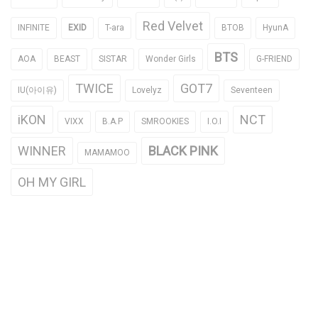
Red Velvet
INFINITE
EXID
T-ara
BTOB
HyunA
BTS
AOA
BEAST
SISTAR
Wonder Girls
G-FRIEND
TWICE
GOT7
IU(아이유)
Lovelyz
Seventeen
iKON
NCT
VIXX
B.A.P
SMROOKIES
I.O.I
WINNER
BLACK PINK
MAMAMOO
OH MY GIRL