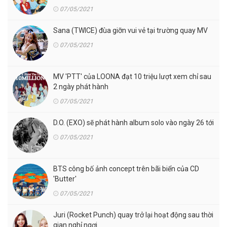
07/05/2021
Sana (TWICE) đùa giỡn vui vẻ tại trường quay MV
07/05/2021
MV 'PTT' của LOONA đạt 10 triệu lượt xem chỉ sau
2 ngày phát hành
07/05/2021
D.O. (EXO) sẽ phát hành album solo vào ngày 26 tới
07/05/2021
BTS công bố ảnh concept trên bãi biển của CD
'Butter'
07/05/2021
Juri (Rocket Punch) quay trở lại hoạt động sau thời
gian nghỉ ngơi