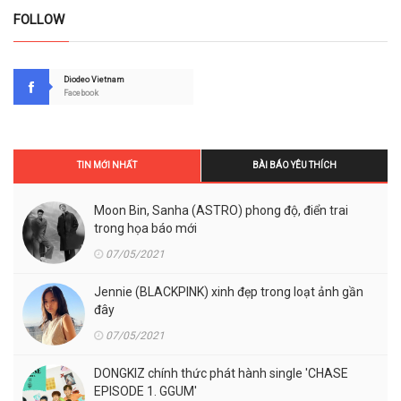
FOLLOW
Diodeo Vietnam
Facebook
TIN MỚI NHẤT
BÀI BÁO YÊU THÍCH
Moon Bin, Sanha (ASTRO) phong độ, điển trai
trong họa báo mới
07/05/2021
Jennie (BLACKPINK) xinh đẹp trong loạt ảnh gần
đây
07/05/2021
DONGKIZ chính thức phát hành single 'CHASE
EPISODE 1. GGUM'