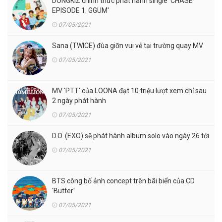
DONGKIZ chính thức phát hành single 'CHASE
EPISODE 1. GGUM'
07/05/2021
Sana (TWICE) đùa giỡn vui vẻ tại trường quay MV
07/05/2021
MV 'PTT' của LOONA đạt 10 triệu lượt xem chỉ sau
2 ngày phát hành
07/05/2021
D.O. (EXO) sẽ phát hành album solo vào ngày 26 tới
07/05/2021
BTS công bố ảnh concept trên bãi biển của CD
'Butter'
07/05/2021