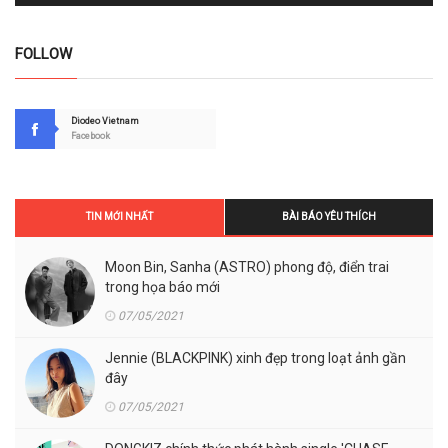
FOLLOW
Diodeo Vietnam
Facebook
TIN MỚI NHẤT
BÀI BÁO YÊU THÍCH
Moon Bin, Sanha (ASTRO) phong độ, điển trai
trong họa báo mới
07/05/2021
Jennie (BLACKPINK) xinh đẹp trong loạt ảnh gần
đây
07/05/2021