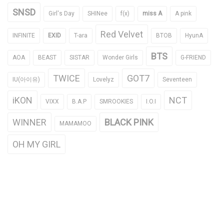
SNSD
Girl's Day
SHINee
f(x)
miss A
A pink
Red Velvet
INFINITE
EXID
T-ara
BTOB
HyunA
BTS
AOA
BEAST
SISTAR
Wonder Girls
G-FRIEND
TWICE
GOT7
IU(아이유)
Lovelyz
Seventeen
iKON
NCT
VIXX
B.A.P
SMROOKIES
I.O.I
WINNER
BLACK PINK
MAMAMOO
OH MY GIRL