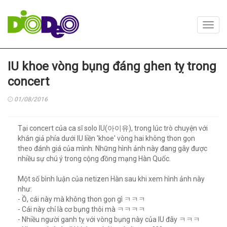
Toggl
navig
IU khoe vòng bụng đáng ghen tỵ trong
concert
01/08/2016
Tại concert của ca sĩ solo IU(아이유), trong lúc trò chuyện với
khán giả phía dưới IU liền 'khoe' vòng hai không thon gọn
theo đánh giá của mình. Những hình ảnh này đang gây được
nhiều sự chú ý trong cộng đồng mạng Hàn Quốc.
Một số bình luận của netizen Hàn sau khi xem hình ảnh này
như:
- Ồ, cái này mà không thon gọn gì ㅋㅋㅋ
- Cái này chỉ là cơ bụng thôi mà ㅋㅋㅋㅋ
- Nhiều người ganh tỵ với vòng bụng này của IU đây ㅋㅋㅋ