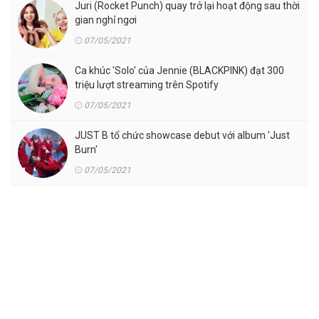
Juri (Rocket Punch) quay trở lại hoạt động sau thời
gian nghỉ ngơi
07/05/2021
Ca khúc 'Solo' của Jennie (BLACKPINK) đạt 300
triệu lượt streaming trên Spotify
07/05/2021
JUST B tổ chức showcase debut với album 'Just
Burn'
07/05/2021