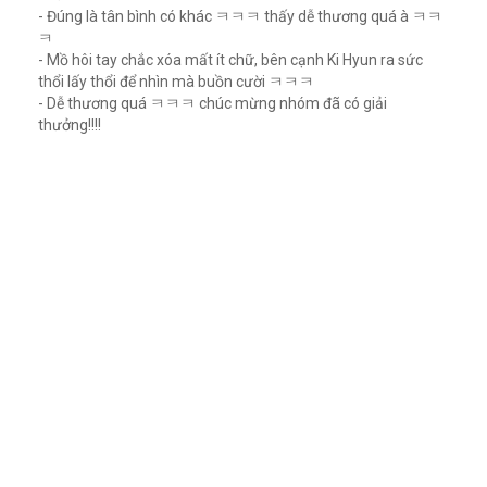
- Đúng là tân bình có khác ㅋㅋㅋ thấy dễ thương quá à ㅋㅋ
ㅋ
- Mồ hôi tay chắc xóa mất ít chữ, bên cạnh Ki Hyun ra sức
thổi lấy thổi để nhìn mà buồn cười ㅋㅋㅋ
- Dễ thương quá ㅋㅋㅋ chúc mừng nhóm đã có giải
thưởng!!!!