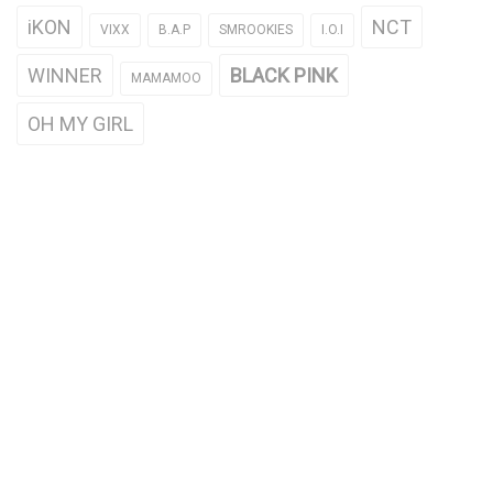
iKON
NCT
VIXX
B.A.P
SMROOKIES
I.O.I
WINNER
BLACK PINK
MAMAMOO
OH MY GIRL