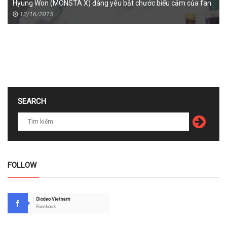
Hyung Won (MONSTA X) đáng yêu bắt chước biểu cảm của fan
12/16/2015
SEARCH
FOLLOW
Diodeo Vietnam
Facebook