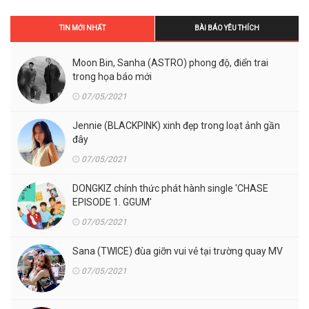
TIN MỚI NHẤT
BÀI BÁO YÊU THÍCH
Moon Bin, Sanha (ASTRO) phong độ, điển trai
trong họa báo mới
07/05/2021
Jennie (BLACKPINK) xinh đẹp trong loạt ảnh gần
đây
07/05/2021
DONGKIZ chính thức phát hành single 'CHASE
EPISODE 1. GGUM'
07/05/2021
Sana (TWICE) đùa giỡn vui vẻ tại trường quay MV
07/05/2021