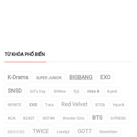
TỪ KHÓA PHỔ BIẾN
K-Drama
BIGBANG
EXO
SUPER JUNIOR
SNSD
Girl's Day
SHINee
f(x)
miss A
A pink
Red Velvet
INFINITE
EXID
T-ara
BTOB
HyunA
BTS
AOA
BEAST
SISTAR
Wonder Girls
G-FRIEND
TWICE
GOT7
IU(아이유)
Lovelyz
Seventeen