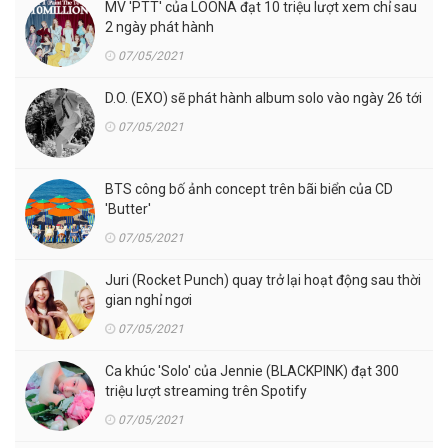
MV 'PTT' của LOONA đạt 10 triệu lượt xem chỉ sau
2 ngày phát hành
07/05/2021
D.O. (EXO) sẽ phát hành album solo vào ngày 26 tới
07/05/2021
BTS công bố ảnh concept trên bãi biển của CD
'Butter'
07/05/2021
Juri (Rocket Punch) quay trở lại hoạt động sau thời
gian nghỉ ngơi
07/05/2021
Ca khúc 'Solo' của Jennie (BLACKPINK) đạt 300
triệu lượt streaming trên Spotify
07/05/2021