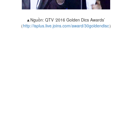
▲Nguồn: QTV ‘2016 Golden Dics Awards’
（
http://isplus.live.joins.com/award/30goldendisc
）