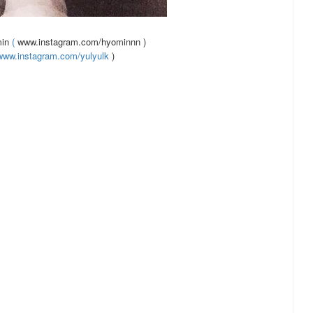
min
(
www.instagram.com/hyominnn
)
www.instagram.com/yulyulk
)