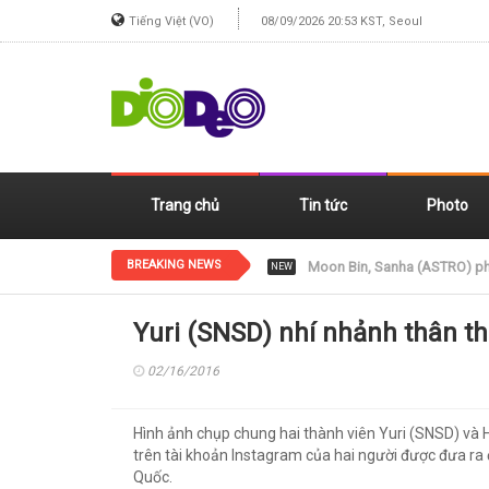
Tiếng Việt (VO)
08/09/2026 20:53 KST, Seoul
Trang chủ
Tin tức
Photo
BREAKING NEWS
Jennie (BLACKPINK) xinh đẹp
NEW
Yuri (SNSD) nhí nhảnh thân th
02/16/2016
Hình ảnh chụp chung hai thành viên Yuri (SNSD) và 
trên tài khoản Instagram của hai người được đưa r
Quốc.