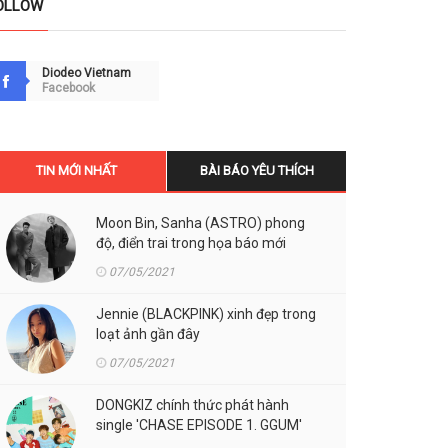
OLLOW
Diodeo Vietnam
Facebook
TIN MỚI NHẤT
BÀI BÁO YÊU THÍCH
Moon Bin, Sanha (ASTRO) phong
độ, điển trai trong họa báo mới
07/05/2021
Jennie (BLACKPINK) xinh đẹp trong
loạt ảnh gần đây
07/05/2021
DONGKIZ chính thức phát hành
single 'CHASE EPISODE 1. GGUM'