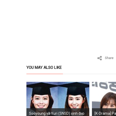
Share
YOU MAY ALSO LIKE
Sooyoung và Yuri (SNSD) xinh đẹp
[K-Drama] Par