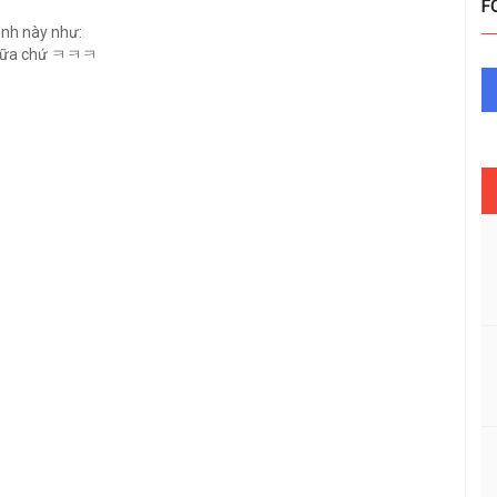
F
ảnh này như:
u nữa chứ ㅋㅋㅋ