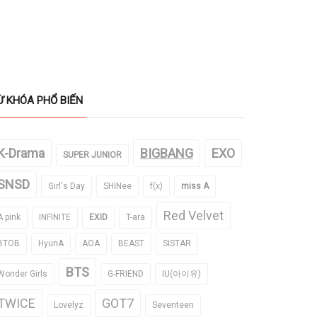
Ừ KHÓA PHỔ BIẾN
K-Drama
BIGBANG
EXO
SUPER JUNIOR
SNSD
Girl's Day
SHINee
f(x)
miss A
Red Velvet
A pink
INFINITE
EXID
T-ara
BTOB
HyunA
AOA
BEAST
SISTAR
BTS
Wonder Girls
G-FRIEND
IU(아이유)
TWICE
GOT7
Lovelyz
Seventeen