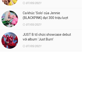
07/05/2021
Ca khúc 'Solo' của Jennie
(BLACKPINK) đạt 300 triệu lượt
streaming trên Spotify
07/05/2021
JUST B tổ chức showcase debut
với album 'Just Burn'
07/05/2021