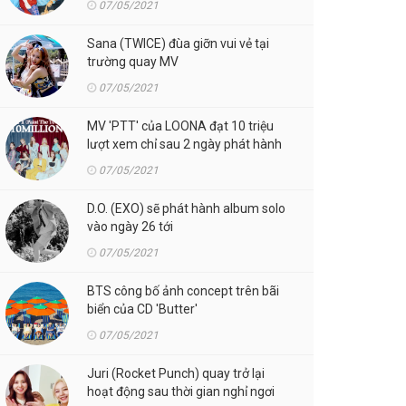
07/05/2021
Sana (TWICE) đùa giỡn vui vẻ tại
trường quay MV
07/05/2021
MV 'PTT' của LOONA đạt 10 triệu
lượt xem chỉ sau 2 ngày phát hành
07/05/2021
D.O. (EXO) sẽ phát hành album solo
vào ngày 26 tới
07/05/2021
BTS công bố ảnh concept trên bãi
biển của CD 'Butter'
07/05/2021
Juri (Rocket Punch) quay trở lại
hoạt động sau thời gian nghỉ ngơi