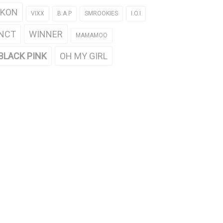
iKON
VIXX
B.A.P
SMROOKIES
I.O.I
NCT
WINNER
MAMAMOO
BLACK PINK
OH MY GIRL