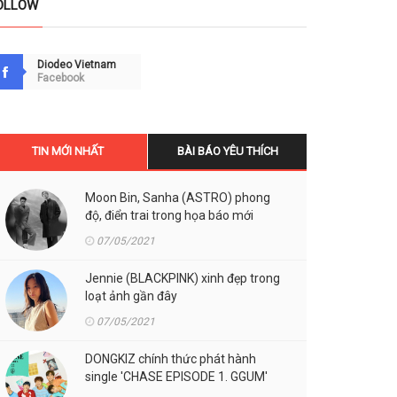
OLLOW
Diodeo Vietnam
Facebook
TIN MỚI NHẤT
BÀI BÁO YÊU THÍCH
Moon Bin, Sanha (ASTRO) phong
độ, điển trai trong họa báo mới
07/05/2021
Jennie (BLACKPINK) xinh đẹp trong
loạt ảnh gần đây
07/05/2021
DONGKIZ chính thức phát hành
single 'CHASE EPISODE 1. GGUM'