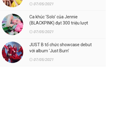
07/05/2021
Ca khúc 'Solo' của Jennie
(BLACKPINK) đạt 300 triệu lượt
streaming trên Spotify
07/05/2021
JUST B tổ chức showcase debut
với album 'Just Burn'
07/05/2021