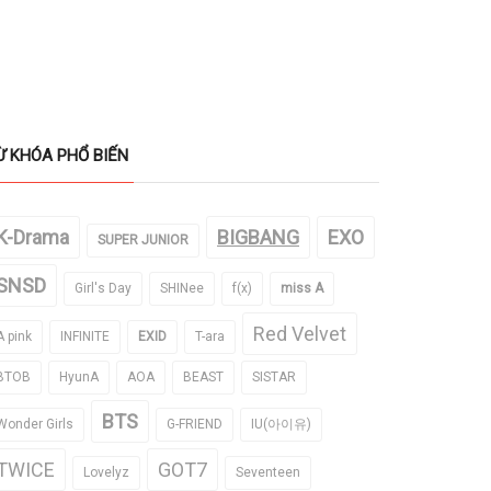
Ừ KHÓA PHỔ BIẾN
K-Drama
BIGBANG
EXO
SUPER JUNIOR
SNSD
Girl's Day
SHINee
f(x)
miss A
Red Velvet
A pink
INFINITE
EXID
T-ara
BTOB
HyunA
AOA
BEAST
SISTAR
BTS
Wonder Girls
G-FRIEND
IU(아이유)
TWICE
GOT7
Lovelyz
Seventeen