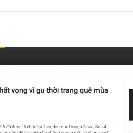
 trong loạt ảnh gần đây
(T2) 07/05/2021
hất vọng vì gu thời trang quê mùa
16 SIA đã được tổ chức tại Dongdaemun Design Plaza, Seoul.
ức hàng năm để trao giải cho những gương mặt có phong cách