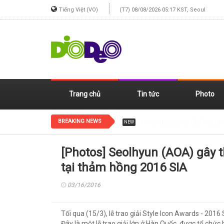
Tiếng Việt (VO)
(T7) 08/08/2026 05:17 KST, Seoul
Trang chủ
Tin tức
Photo
BREAKING NEWS
Jennie (BLACKPINK) xinh đẹp
NEW
[Photos] Seolhyun (AOA) gây t
tại thảm hồng 2016 SIA
03/16/2016
Tối qua (15/3), lễ trao giải Style Icon Awards - 20
Đây là một lễ trao giải lớn ở Hàn Quốc, được tổ ch