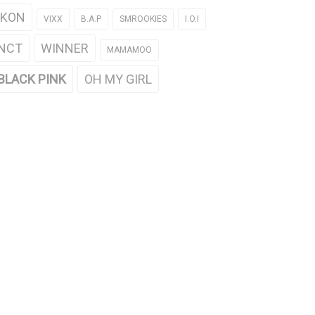
iKON
VIXX
B.A.P
SMROOKIES
I.O.I
NCT
WINNER
MAMAMOO
BLACK PINK
OH MY GIRL