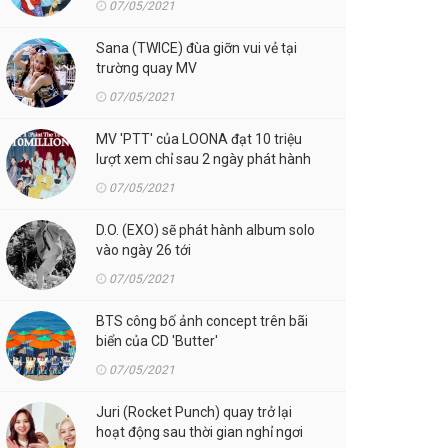
07/05/2021
Sana (TWICE) đùa giỡn vui vẻ tại
trường quay MV
07/05/2021
MV 'PTT' của LOONA đạt 10 triệu
lượt xem chỉ sau 2 ngày phát hành
07/05/2021
D.O. (EXO) sẽ phát hành album solo
vào ngày 26 tới
07/05/2021
BTS công bố ảnh concept trên bãi
biển của CD 'Butter'
07/05/2021
Juri (Rocket Punch) quay trở lại
hoạt động sau thời gian nghỉ ngơi