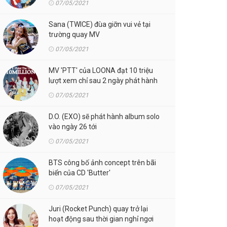
07/05/2021
Sana (TWICE) đùa giỡn vui vẻ tại
trường quay MV
07/05/2021
MV 'PTT' của LOONA đạt 10 triệu
lượt xem chỉ sau 2 ngày phát hành
07/05/2021
D.O. (EXO) sẽ phát hành album solo
vào ngày 26 tới
07/05/2021
BTS công bố ảnh concept trên bãi
biển của CD 'Butter'
07/05/2021
Juri (Rocket Punch) quay trở lại
hoạt động sau thời gian nghỉ ngơi