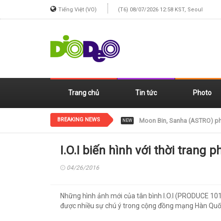
Tiếng Việt (VO)
(T6) 08/07/2026 12:58 KST, Seoul
Trang chủ
Tin tức
Photo
BREAKING NEWS
Jennie (BLACKPINK) xinh đẹp
NEW
I.O.I biến hình với thời trang 
04/26/2016
Những hình ảnh mới của tân bình I.O.I (PRODUCE 101)
được nhiều sự chú ý trong cộng đồng mạng Hàn Quố