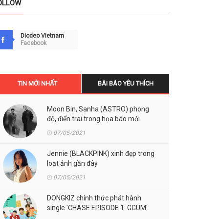
OLLOW
Diodeo Vietnam
Facebook
TIN MỚI NHẤT
BÀI BÁO YÊU THÍCH
Moon Bin, Sanha (ASTRO) phong
độ, điển trai trong họa báo mới
07/05/2021
Jennie (BLACKPINK) xinh đẹp trong
loạt ảnh gần đây
07/05/2021
DONGKIZ chính thức phát hành
single 'CHASE EPISODE 1. GGUM'