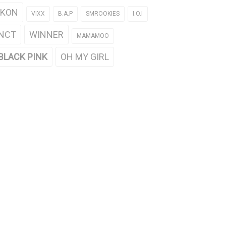
iKON
VIXX
B.A.P
SMROOKIES
I.O.I
NCT
WINNER
MAMAMOO
BLACK PINK
OH MY GIRL