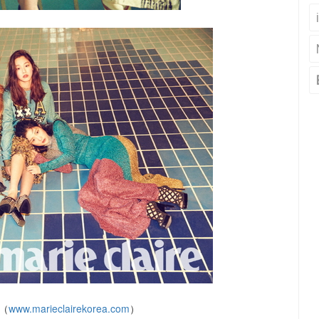
e（
www.marieclairekorea.com
）