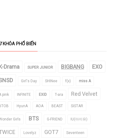
Ừ KHÓA PHỔ BIẾN
K-Drama
BIGBANG
EXO
SUPER JUNIOR
SNSD
Girl's Day
SHINee
f(x)
miss A
Red Velvet
A pink
INFINITE
EXID
T-ara
BTOB
HyunA
AOA
BEAST
SISTAR
BTS
Wonder Girls
G-FRIEND
IU(아이유)
TWICE
GOT7
Lovelyz
Seventeen