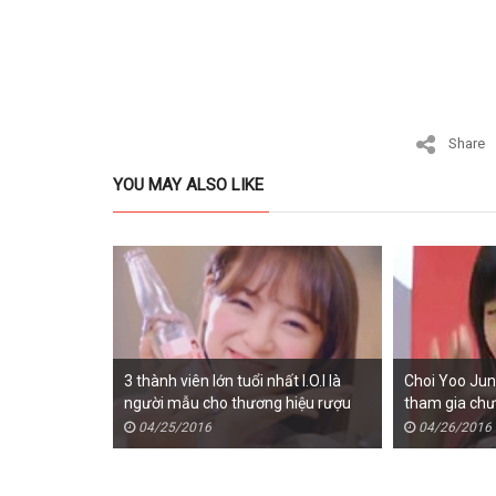
Share
YOU MAY ALSO LIKE
3 thành viên lớn tuổi nhất I.O.I là
Choi Yoo Jung
người mẫu cho thương hiệu rượu
tham gia chư
Hite Jinro
thiếu nhi tro
04/25/2016
04/26/2016