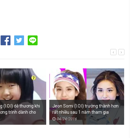
 (I.O.I) dễ thương khi
Jeon Somi (I.O.I) trưởng thành hơn
Jeon
ơng trình dành cho
rất nhiều sau 1 năm tham gia
thứ
ng quá khứ
SIXTEEN
04/24/2016
0