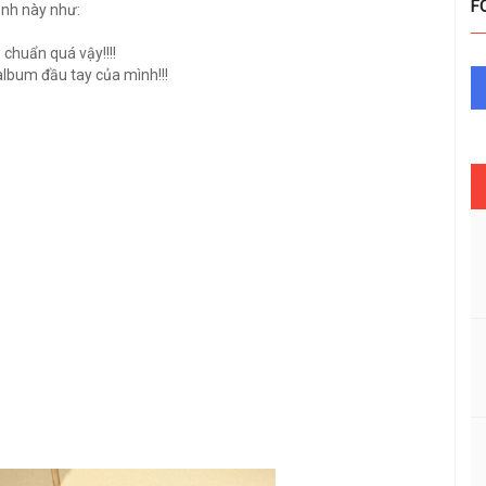
F
ảnh này như:
 chuẩn quá vậy!!!!
album đầu tay của mình!!!