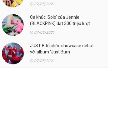
07/05/2021
Ca khúc 'Solo' của Jennie
(BLACKPINK) đạt 300 triệu lượt
streaming trên Spotify
07/05/2021
JUST B tổ chức showcase debut
với album 'Just Burn'
07/05/2021