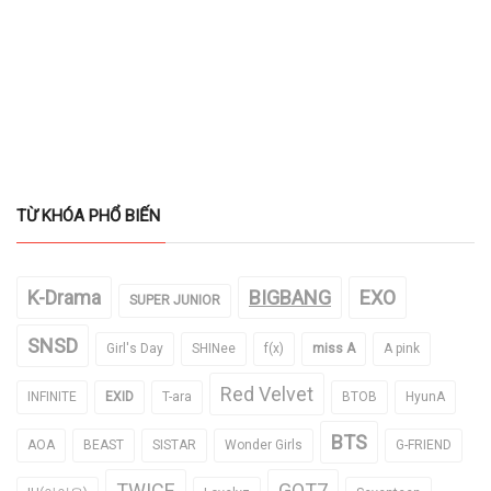
TỪ KHÓA PHỔ BIẾN
K-Drama
BIGBANG
EXO
SUPER JUNIOR
SNSD
Girl's Day
SHINee
f(x)
miss A
A pink
Red Velvet
INFINITE
EXID
T-ara
BTOB
HyunA
BTS
AOA
BEAST
SISTAR
Wonder Girls
G-FRIEND
TWICE
GOT7