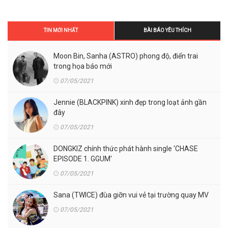
TIN MỚI NHẤT
BÀI BÁO YÊU THÍCH
Moon Bin, Sanha (ASTRO) phong độ, điển trai
trong họa báo mới
07/05/2021
Jennie (BLACKPINK) xinh đẹp trong loạt ảnh gần
đây
07/05/2021
DONGKIZ chính thức phát hành single 'CHASE
EPISODE 1. GGUM'
07/05/2021
Sana (TWICE) đùa giỡn vui vẻ tại trường quay MV
07/05/2021