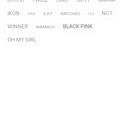
IU(아이유)
Lovelyz
Seventeen
iKON
NCT
VIXX
B.A.P
SMROOKIES
I.O.I
WINNER
BLACK PINK
MAMAMOO
OH MY GIRL