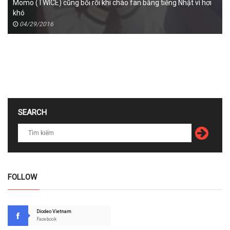
Momo (TWICE) cũng bối rối khi chào fan bằng tiếng Nhật vì hơi
khó
04/29/2016
SEARCH
FOLLOW
Diodeo Vietnam
Facebook