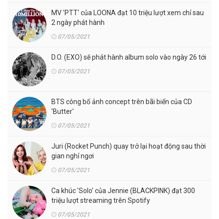
MV 'PTT' của LOONA đạt 10 triệu lượt xem chỉ sau
2 ngày phát hành
07/05/2021
D.O. (EXO) sẽ phát hành album solo vào ngày 26 tới
07/05/2021
BTS công bố ảnh concept trên bãi biển của CD
'Butter'
07/05/2021
Juri (Rocket Punch) quay trở lại hoạt động sau thời
gian nghỉ ngơi
07/05/2021
Ca khúc 'Solo' của Jennie (BLACKPINK) đạt 300
triệu lượt streaming trên Spotify
07/05/2021