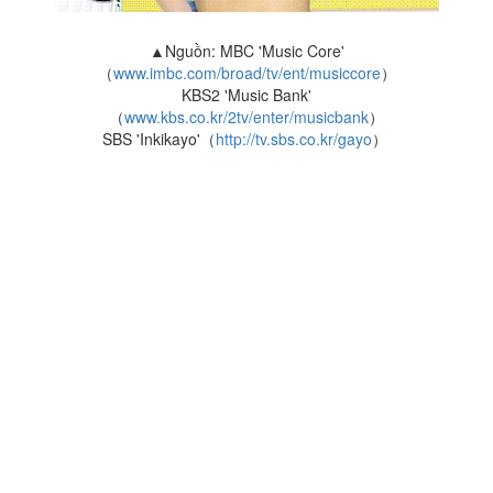
▲Nguồn: MBC 'Music Core'
（
www.imbc.com/broad/tv/ent/musiccore
）
KBS2 'Music Bank'
（
www.kbs.co.kr/2tv/enter/musicbank
）
SBS 'Inkikayo'（
http://tv.sbs.co.kr/gayo
）