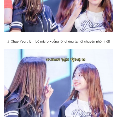
↓
Chae Yeon: Em bỏ micro xuống rồi chúng ta nói chuyện nhỏ nhỏ!!