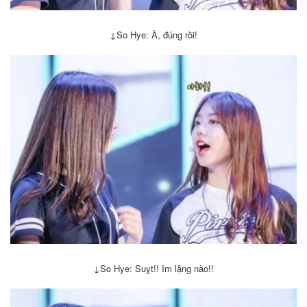
↓
So Hye: À, đúng rồi!
↓
So Hye: Suỵt!! Im lặng nào!!