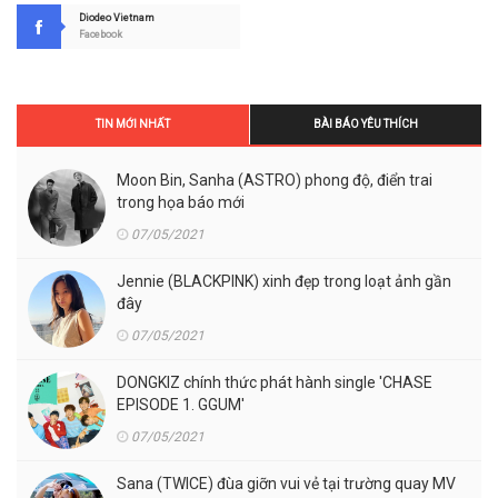
Diodeo Vietnam
Facebook
TIN MỚI NHẤT
BÀI BÁO YÊU THÍCH
Moon Bin, Sanha (ASTRO) phong độ, điển trai
trong họa báo mới
07/05/2021
Jennie (BLACKPINK) xinh đẹp trong loạt ảnh gần
đây
07/05/2021
DONGKIZ chính thức phát hành single 'CHASE
EPISODE 1. GGUM'
07/05/2021
Sana (TWICE) đùa giỡn vui vẻ tại trường quay MV