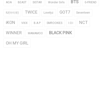
BTS
AOA
BEAST
SISTAR
Wonder Girls
G-FRIEND
TWICE
GOT7
IU(아이유)
Lovelyz
Seventeen
iKON
NCT
VIXX
B.A.P
SMROOKIES
I.O.I
WINNER
BLACK PINK
MAMAMOO
OH MY GIRL