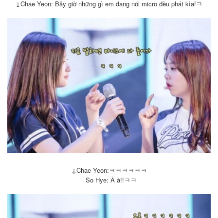
↓
Chae Yeon: Bây giờ những gì em đang nói micro đều phát kìa!ㅋ
↓Chae Yeon:ㅋㅋㅋㅋㅋㅋ
So Hye: À à!!ㅋㅋ