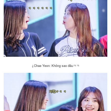
↓
Chae Yeon: Không sao đâuㅋㅋ