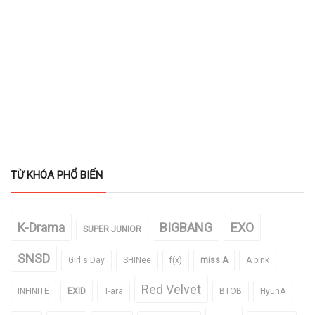
TỪ KHÓA PHỔ BIẾN
K-Drama
BIGBANG
EXO
SUPER JUNIOR
SNSD
Girl's Day
SHINee
f(x)
miss A
A pink
Red Velvet
INFINITE
EXID
T-ara
BTOB
HyunA