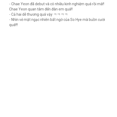
- Chae Yeon đã debut và có nhiều kinh nghiệm quá rồi mà!!
Chae Yeon quan tâm đến đàn em quá!!
- Cả hai dễ thương quá vậy ㅋㅋㅋㅋ
- Nhìn vẻ mặt ngạc nhiên bất ngờ của So Hye mà buồn cười
quá!!!