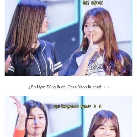
↓
So Hye: Đúng là chị Chae Yeon là nhất!ㅋㅋ