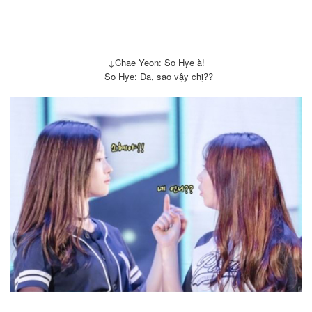
↓Chae Yeon: So Hye à!
So Hye: Da, sao vậy chị??