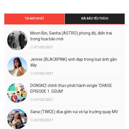
TIN MỚI NHẤT
BÀI BÁO YÊU THÍCH
Moon Bin, Sanha (ASTRO) phong độ, điển trai
trong họa báo mới
07/05/2021
Jennie (BLACKPINK) xinh đẹp trong loạt ảnh gần
đây
07/05/2021
DONGKIZ chính thức phát hành single 'CHASE
EPISODE 1. GGUM'
07/05/2021
Sana (TWICE) đùa giỡn vui vẻ tại trường quay MV
07/05/2021