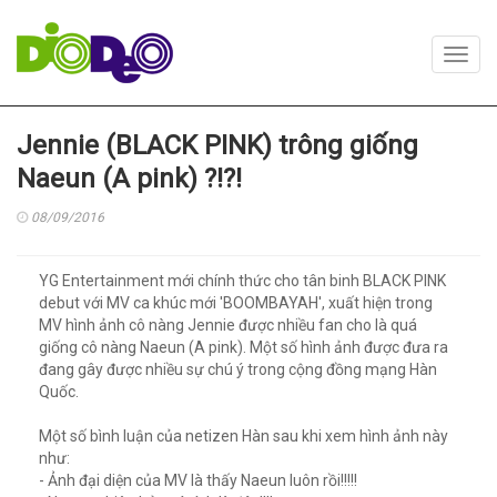
Toggl
navig
Jennie (BLACK PINK) trông giống
Naeun (A pink) ?!?!
08/09/2016
YG Entertainment mới chính thức cho tân binh BLACK PINK
debut với MV ca khúc mới 'BOOMBAYAH', xuất hiện trong
MV hình ảnh cô nàng Jennie được nhiều fan cho là quá
giống cô nàng Naeun (A pink). Một số hình ảnh được đưa ra
đang gây được nhiều sự chú ý trong cộng đồng mạng Hàn
Quốc.
Một số bình luận của netizen Hàn sau khi xem hình ảnh này
như:
- Ảnh đại diện của MV là thấy Naeun luôn rồi!!!!!