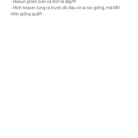
- Naeun phiên bản cá tính là đây!!!!
- Hình teaser tung ra trước đó đâu có ai nói giống, mà MV
nhìn giống quá!!!