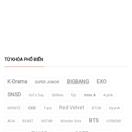
TỪ KHÓA PHỔ BIẾN
K-Drama
BIGBANG
EXO
SUPER JUNIOR
SNSD
Girl's Day
SHINee
f(x)
miss A
A pink
Red Velvet
INFINITE
EXID
T-ara
BTOB
HyunA
BTS
AOA
BEAST
SISTAR
Wonder Girls
G-FRIEND