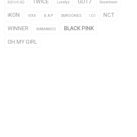
TWICE
GOT7
IU(아이유)
Lovelyz
Seventeen
iKON
NCT
VIXX
B.A.P
SMROOKIES
I.O.I
WINNER
BLACK PINK
MAMAMOO
OH MY GIRL