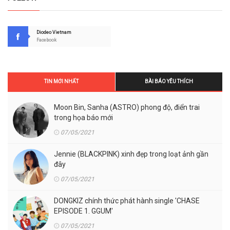
Diodeo Vietnam
Facebook
TIN MỚI NHẤT
BÀI BÁO YÊU THÍCH
Moon Bin, Sanha (ASTRO) phong độ, điển trai
trong họa báo mới
07/05/2021
Jennie (BLACKPINK) xinh đẹp trong loạt ảnh gần
đây
07/05/2021
DONGKIZ chính thức phát hành single 'CHASE
EPISODE 1. GGUM'
07/05/2021