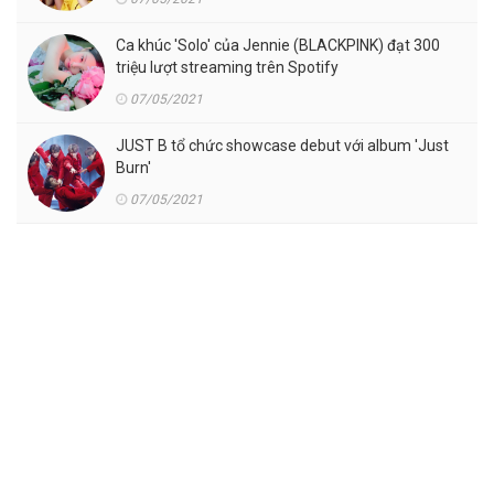
Ca khúc 'Solo' của Jennie (BLACKPINK) đạt 300
triệu lượt streaming trên Spotify
07/05/2021
JUST B tổ chức showcase debut với album 'Just
Burn'
07/05/2021