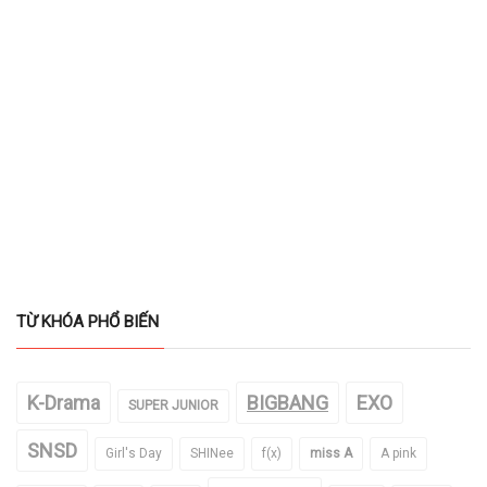
TỪ KHÓA PHỔ BIẾN
K-Drama
BIGBANG
EXO
SUPER JUNIOR
SNSD
Girl's Day
SHINee
f(x)
miss A
A pink