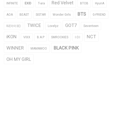
Red Velvet
INFINITE
EXID
T-ara
BTOB
HyunA
BTS
AOA
BEAST
SISTAR
Wonder Girls
G-FRIEND
TWICE
GOT7
IU(아이유)
Lovelyz
Seventeen
iKON
NCT
VIXX
B.A.P
SMROOKIES
I.O.I
WINNER
BLACK PINK
MAMAMOO
OH MY GIRL