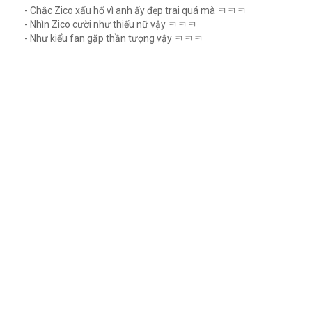
- Chắc Zico xấu hổ vì anh ấy đẹp trai quá mà ㅋㅋㅋ
- Nhìn Zico cười như thiếu nữ vậy ㅋㅋㅋ
- Như kiểu fan gặp thần tượng vậy ㅋㅋㅋ