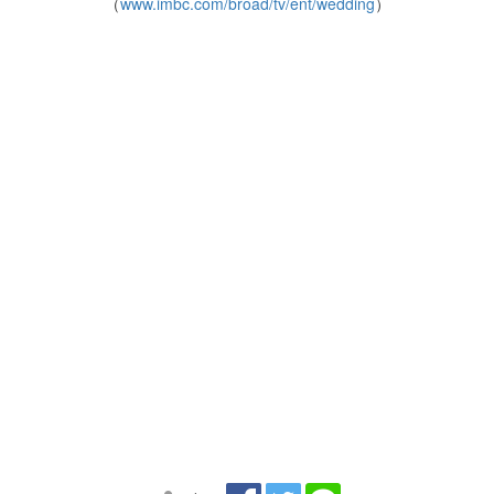
（
www.imbc.com/broad/tv/ent/wedding
）