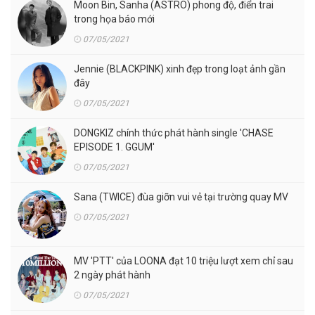
Moon Bin, Sanha (ASTRO) phong độ, điển trai
trong họa báo mới
07/05/2021
Jennie (BLACKPINK) xinh đẹp trong loạt ảnh gần
đây
07/05/2021
DONGKIZ chính thức phát hành single 'CHASE
EPISODE 1. GGUM'
07/05/2021
Sana (TWICE) đùa giỡn vui vẻ tại trường quay MV
07/05/2021
MV 'PTT' của LOONA đạt 10 triệu lượt xem chỉ sau
2 ngày phát hành
07/05/2021