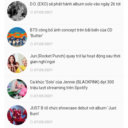
D.O. (EXO) sẽ phát hành album solo vào ngày 26 tới
07/05/2021
BTS công bố ảnh concept trên bãi biển của CD
'Butter'
07/05/2021
Juri (Rocket Punch) quay trở lại hoạt động sau thời
gian nghỉ ngơi
07/05/2021
Ca khúc 'Solo' của Jennie (BLACKPINK) đạt 300
triệu lượt streaming trên Spotify
07/05/2021
JUST B tổ chức showcase debut với album 'Just
Burn'
07/05/2021