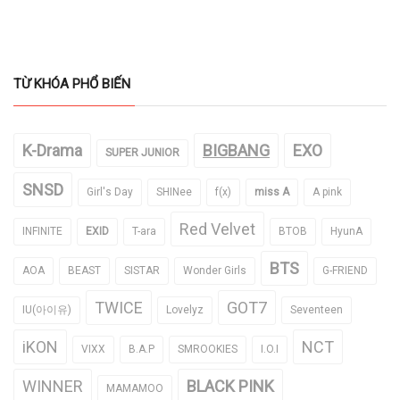
TỪ KHÓA PHỔ BIẾN
K-Drama
BIGBANG
EXO
SUPER JUNIOR
SNSD
Girl's Day
SHINee
f(x)
miss A
A pink
Red Velvet
INFINITE
EXID
T-ara
BTOB
HyunA
BTS
AOA
BEAST
SISTAR
Wonder Girls
G-FRIEND
TWICE
GOT7
IU(아이유)
Lovelyz
Seventeen
iKON
NCT
VIXX
B.A.P
SMROOKIES
I.O.I
WINNER
BLACK PINK
MAMAMOO