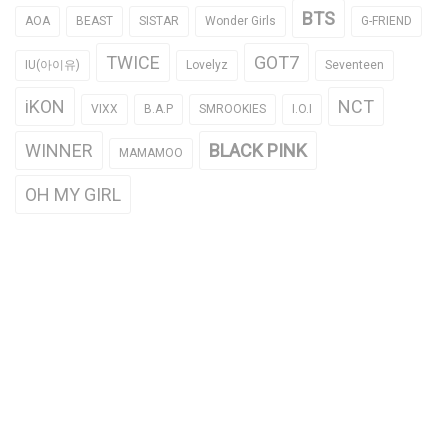
BTS
AOA
BEAST
SISTAR
Wonder Girls
G-FRIEND
TWICE
GOT7
IU(아이유)
Lovelyz
Seventeen
iKON
NCT
VIXX
B.A.P
SMROOKIES
I.O.I
WINNER
BLACK PINK
MAMAMOO
OH MY GIRL