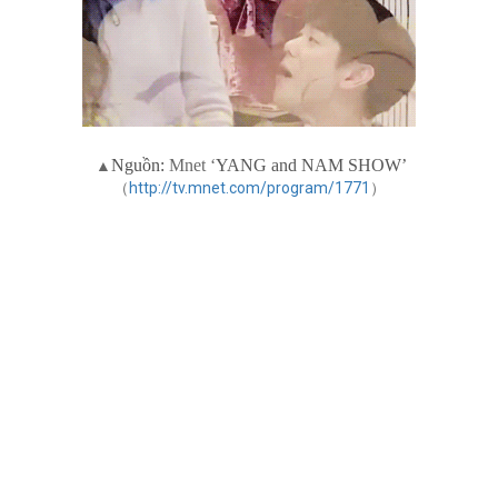
Nguồn:
Mnet ‘
YANG and NAM SHOW’
▲
（
http://tv.mnet.com/program/1771
）