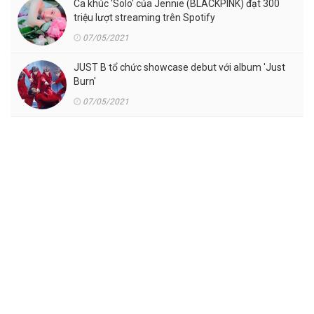
Ca khúc 'Solo' của Jennie (BLACKPINK) đạt 300
triệu lượt streaming trên Spotify
07/05/2021
JUST B tổ chức showcase debut với album 'Just
Burn'
07/05/2021