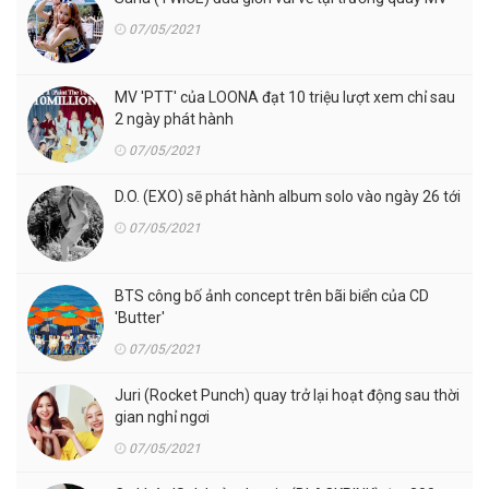
07/05/2021
MV 'PTT' của LOONA đạt 10 triệu lượt xem chỉ sau
2 ngày phát hành
07/05/2021
D.O. (EXO) sẽ phát hành album solo vào ngày 26 tới
07/05/2021
BTS công bố ảnh concept trên bãi biển của CD
'Butter'
07/05/2021
Juri (Rocket Punch) quay trở lại hoạt động sau thời
gian nghỉ ngơi
07/05/2021