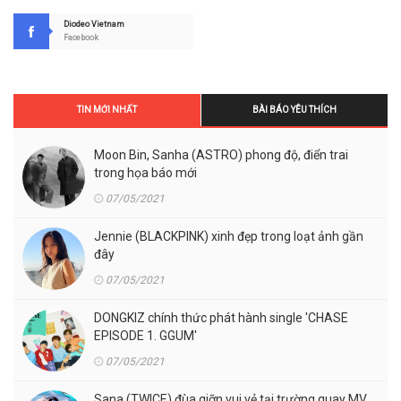
Diodeo Vietnam
Facebook
TIN MỚI NHẤT
BÀI BÁO YÊU THÍCH
Moon Bin, Sanha (ASTRO) phong độ, điển trai
trong họa báo mới
07/05/2021
Jennie (BLACKPINK) xinh đẹp trong loạt ảnh gần
đây
07/05/2021
DONGKIZ chính thức phát hành single 'CHASE
EPISODE 1. GGUM'
07/05/2021
Sana (TWICE) đùa giỡn vui vẻ tại trường quay MV