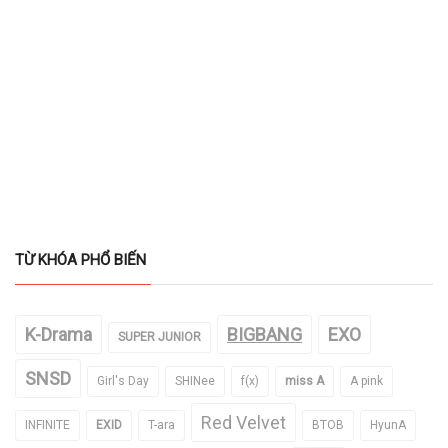
TỪ KHÓA PHỔ BIẾN
K-Drama
BIGBANG
EXO
SUPER JUNIOR
SNSD
Girl's Day
SHINee
f(x)
miss A
A pink
Red Velvet
INFINITE
EXID
T-ara
BTOB
HyunA