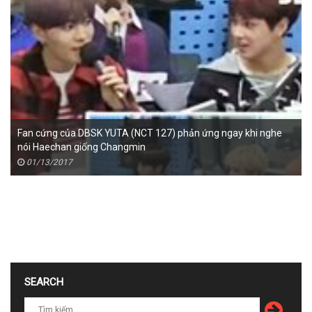
Fan cứng của DBSK YUTA (NCT 127) phản ứng ngay khi nghe
nói Haechan giống Changmin
01/13/2017
SEARCH