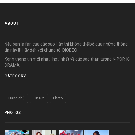
ABOUT
Nếu bạn là fan của các sao Hàn thì không thể bỏ qua những thông
tin này !!! Hãy đến với chúng tôi DIODEO.
Kênh thông tin mới nhất, ‘hot’ nhất về các sao thần tượng K-POP, K-
DRAMA.
CATEGORY
Trang chủ
Tin tức
Photo
PHOTOS