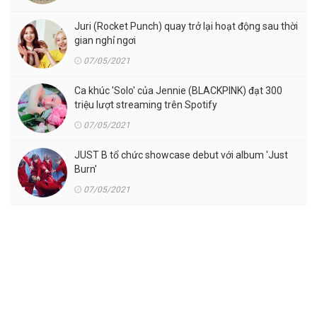
Juri (Rocket Punch) quay trở lại hoạt động sau thời
gian nghỉ ngơi
07/05/2021
Ca khúc 'Solo' của Jennie (BLACKPINK) đạt 300
triệu lượt streaming trên Spotify
07/05/2021
JUST B tổ chức showcase debut với album 'Just
Burn'
07/05/2021