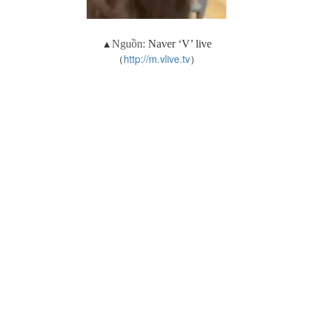
▲
Nguồn:
Naver ‘V’ live
（
http://m.vlive.tv
）