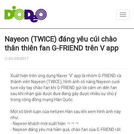
Toggl
navig
Nayeon (TWICE) đáng yêu cúi chào
thân thiên fan G-FRIEND trên V app
01/23/2017
Xuất hiện trên ứng dụng Naver ‘V’ app là nhóm G-FRIEND và
thành viên Nayeon (TWICE), hình ảnh cô nàng Nayeon cười
tươi vẫy tay chào fan khi G-FRIEND gửi lời cám ơn đến fan
sau khi nhận giải được đưa đang gây được nhiều sự chú ý
trong cộng đồng mạng Hàn Quốc.
Một số bình luận của netizen Hàn sau khi xem hình ảnh này
như:
- Nayeon khách mời xuất hiện ㅋㅋㅋ
- Nayeon đáng yêu mà hiền quá, chào fan của G-FRIEND rất