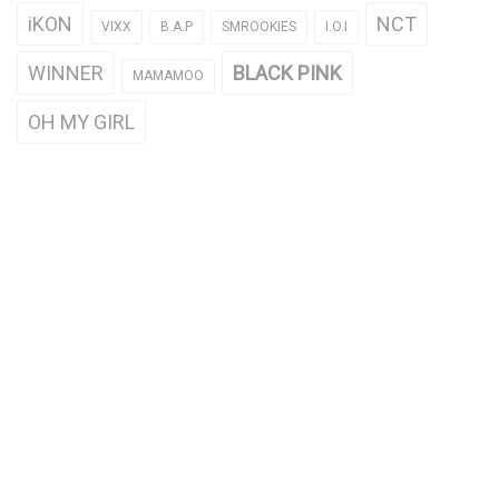
iKON
NCT
VIXX
B.A.P
SMROOKIES
I.O.I
WINNER
BLACK PINK
MAMAMOO
OH MY GIRL