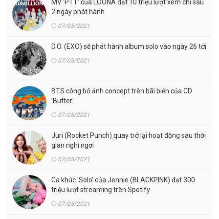
MV 'PTT' của LOONA đạt 10 triệu lượt xem chỉ sau
2 ngày phát hành
07/05/2021
D.O. (EXO) sẽ phát hành album solo vào ngày 26 tới
07/05/2021
BTS công bố ảnh concept trên bãi biển của CD
'Butter'
07/05/2021
Juri (Rocket Punch) quay trở lại hoạt động sau thời
gian nghỉ ngơi
07/05/2021
Ca khúc 'Solo' của Jennie (BLACKPINK) đạt 300
triệu lượt streaming trên Spotify
07/05/2021