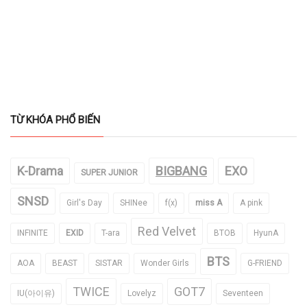
TỪ KHÓA PHỔ BIẾN
K-Drama
BIGBANG
EXO
SUPER JUNIOR
SNSD
Girl's Day
SHINee
f(x)
miss A
A pink
Red Velvet
INFINITE
EXID
T-ara
BTOB
HyunA
BTS
AOA
BEAST
SISTAR
Wonder Girls
G-FRIEND
TWICE
GOT7
IU(아이유)
Lovelyz
Seventeen