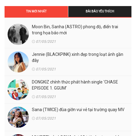
TIN MỚI NHẤT
BÀI BÁO YÊU THÍCH
Moon Bin, Sanha (ASTRO) phong độ, điển trai
trong họa báo mới
07/05/2021
Jennie (BLACKPINK) xinh đẹp trong loạt ảnh gần
đây
07/05/2021
DONGKIZ chính thức phát hành single 'CHASE
EPISODE 1. GGUM'
07/05/2021
Sana (TWICE) đùa giỡn vui vẻ tại trường quay MV
07/05/2021