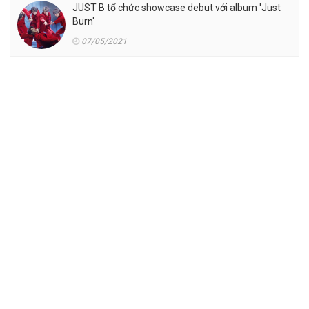
JUST B tổ chức showcase debut với album 'Just
Burn'
07/05/2021