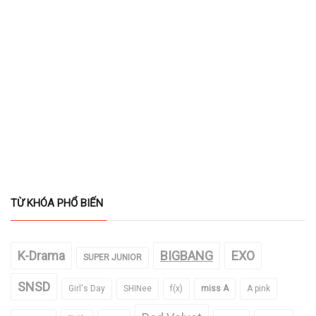
TỪ KHÓA PHỔ BIẾN
K-Drama
BIGBANG
EXO
SUPER JUNIOR
SNSD
Girl's Day
SHINee
f(x)
miss A
A pink