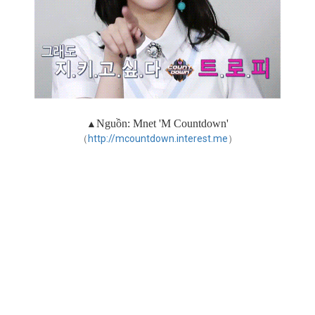
▲
Nguồn:
Mnet 'M Countdown'
（
http://mcountdown.interest.me
）