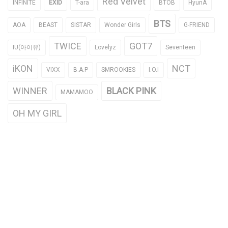
Red Velvet
INFINITE
EXID
T-ara
BTOB
HyunA
BTS
AOA
BEAST
SISTAR
Wonder Girls
G-FRIEND
TWICE
GOT7
IU(아이유)
Lovelyz
Seventeen
iKON
NCT
VIXX
B.A.P
SMROOKIES
I.O.I
WINNER
BLACK PINK
MAMAMOO
OH MY GIRL