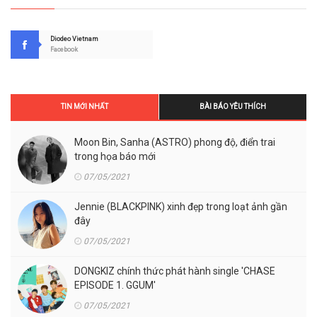
Diodeo Vietnam
Facebook
TIN MỚI NHẤT
BÀI BÁO YÊU THÍCH
Moon Bin, Sanha (ASTRO) phong độ, điển trai
trong họa báo mới
07/05/2021
Jennie (BLACKPINK) xinh đẹp trong loạt ảnh gần
đây
07/05/2021
DONGKIZ chính thức phát hành single 'CHASE
EPISODE 1. GGUM'
07/05/2021