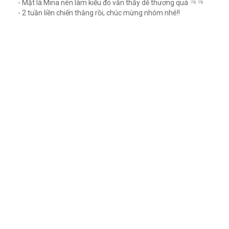
- Mặt là Mina nên làm kiểu đó vẫn thấy dễ thương quá ㅋㅋ
- 2 tuần liền chiến thắng rồi, chúc mừng nhóm nhé!!