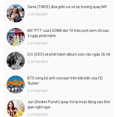
Sana (TWICE) đùa giỡn vui vẻ tại trường quay MV
07/05/2021
MV 'PTT' của LOONA đạt 10 triệu lượt xem chỉ sau
2 ngày phát hành
07/05/2021
D.O. (EXO) sẽ phát hành album solo vào ngày 26 tới
07/05/2021
BTS công bố ảnh concept trên bãi biển của CD
'Butter'
07/05/2021
Juri (Rocket Punch) quay trở lại hoạt động sau thời
gian nghỉ ngơi
07/05/2021