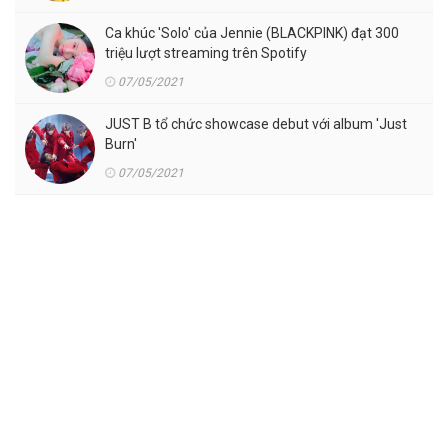
Ca khúc 'Solo' của Jennie (BLACKPINK) đạt 300
triệu lượt streaming trên Spotify
07/05/2021
JUST B tổ chức showcase debut với album 'Just
Burn'
07/05/2021