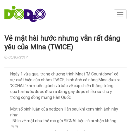
Toggl
navig
Vẻ mặt hài hước nhưng vẫn rất đáng
yêu của Mina (TWICE)
06/05/2017
Ngày 1 vừa qua, trong chương trình Mnet 'M Countdown' có
sự xuất hiện của nhóm TWICE, hình ảnh cô nàng Mina đưa ra
'SIGNAL’ khi muốn giành và bảo vệ cúp chiến thắng trông
quá hài hước được đưa ra đang gây được nhiều sự chú ý
trong cộng đồng mạng Hàn Quốc.
Một số bình luận của netizen Hàn sau khi xem hình ảnh này
như:
- Nhìn vẻ mặt như thế mà gửi SIGNAL liệu có ai nhận không
ㅋㅋ