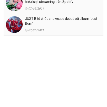
triệu lượt streaming trên Spotify
07/05/2021
JUST B tổ chức showcase debut với album 'Just
Burn'
07/05/2021