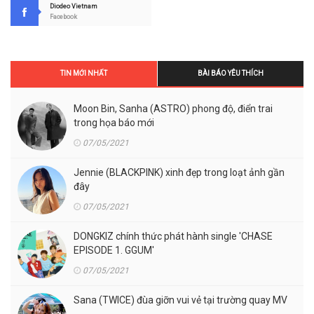
Diodeo Vietnam
Facebook
TIN MỚI NHẤT
BÀI BÁO YÊU THÍCH
Moon Bin, Sanha (ASTRO) phong độ, điển trai
trong họa báo mới
07/05/2021
Jennie (BLACKPINK) xinh đẹp trong loạt ảnh gần
đây
07/05/2021
DONGKIZ chính thức phát hành single 'CHASE
EPISODE 1. GGUM'
07/05/2021
Sana (TWICE) đùa giỡn vui vẻ tại trường quay MV