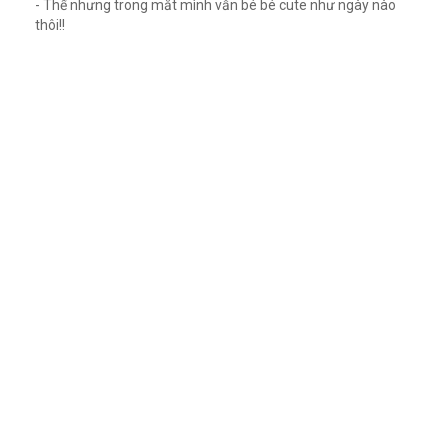
- Thế nhưng trong mắt mình vẫn bé bé cute như ngày nào
thôi!!