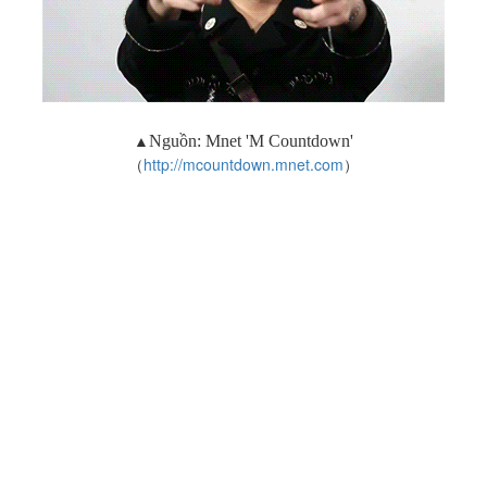
▲
Nguồn:
Mnet 'M Countdown'
（
http://mcountdown.mnet.com
）