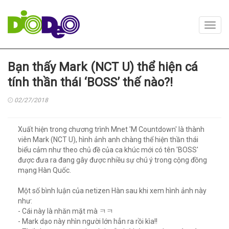
Toggl
navig
Bạn thấy Mark (NCT U) thể hiện cá
tính thần thái ‘BOSS’ thế nào?!
02/27/2018
Xuất hiện trong chương trình Mnet 'M Countdown' là thành
viên Mark (NCT U), hình ảnh anh chàng thể hiện thần thái
biểu cảm như theo chủ đề của ca khúc mới có tên 'BOSS'
được đưa ra đang gây được nhiều sự chú ý trong cộng đồng
mạng Hàn Quốc.
Một số bình luận của netizen Hàn sau khi xem hình ảnh này
như:
- Cái này là nhăn mặt mà ㅋㅋ
- Mark dạo này nhìn người lớn hẳn ra rồi kìa!!