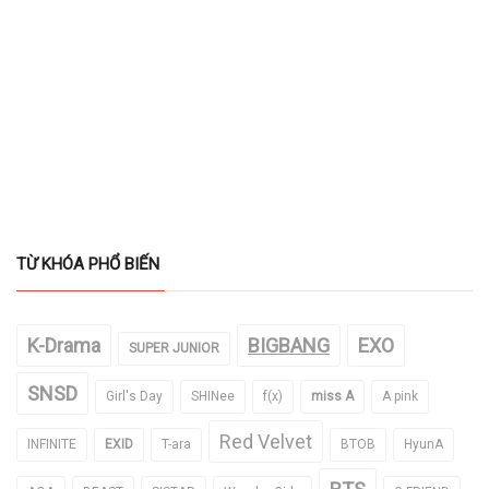
TỪ KHÓA PHỔ BIẾN
K-Drama
BIGBANG
EXO
SUPER JUNIOR
SNSD
Girl's Day
SHINee
f(x)
miss A
A pink
Red Velvet
INFINITE
EXID
T-ara
BTOB
HyunA