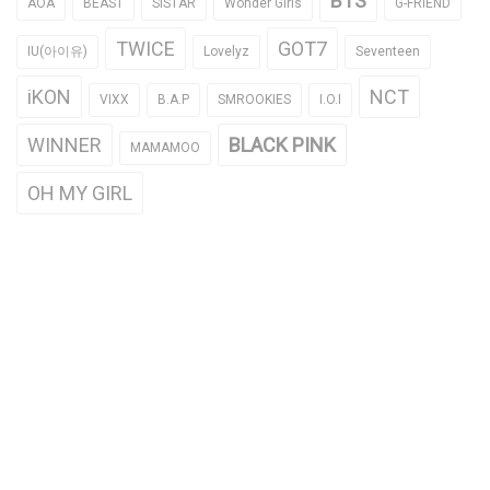
BTS
AOA
BEAST
SISTAR
Wonder Girls
G-FRIEND
TWICE
GOT7
IU(아이유)
Lovelyz
Seventeen
iKON
NCT
VIXX
B.A.P
SMROOKIES
I.O.I
WINNER
BLACK PINK
MAMAMOO
OH MY GIRL