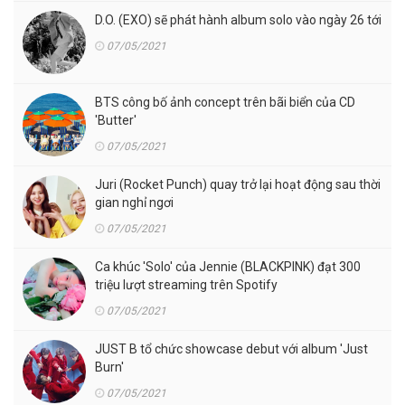
D.O. (EXO) sẽ phát hành album solo vào ngày 26 tới
07/05/2021
BTS công bố ảnh concept trên bãi biển của CD
'Butter'
07/05/2021
Juri (Rocket Punch) quay trở lại hoạt động sau thời
gian nghỉ ngơi
07/05/2021
Ca khúc 'Solo' của Jennie (BLACKPINK) đạt 300
triệu lượt streaming trên Spotify
07/05/2021
JUST B tổ chức showcase debut với album 'Just
Burn'
07/05/2021