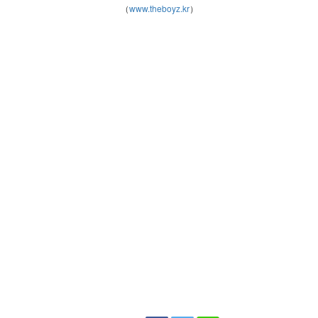
（
www.theboyz.kr
）