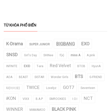
TỪ KHÓA PHỔ BIẾN
K-Drama
BIGBANG
EXO
SUPER JUNIOR
SNSD
Girl's Day
SHINee
f(x)
miss A
A pink
Red Velvet
INFINITE
EXID
T-ara
BTOB
HyunA
BTS
AOA
BEAST
SISTAR
Wonder Girls
G-FRIEND
TWICE
GOT7
IU(아이유)
Lovelyz
Seventeen
iKON
NCT
VIXX
B.A.P
SMROOKIES
I.O.I
WINNER
BLACK PINK
MAMAMOO