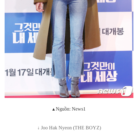
▲
Nguồn: News1
↓
Joo Hak Nyeon
(
THE BOYZ)