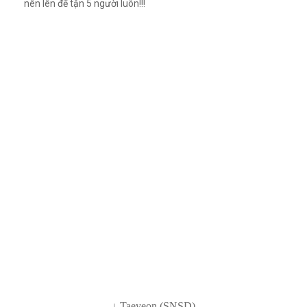
nên lên đế tận 5 người luôn!!!
↓
Taeyeon
(SNSD)