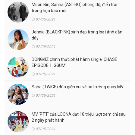
Moon Bin, Sanha (ASTRO) phong độ, điển trai
trong họa báo mới
07/05/2021
Jennie (BLACKPINK) xinh đẹp trong loạt ảnh gần
đây
07/05/2021
DONGKIZ chính thức phát hành single 'CHASE
EPISODE 1. GGUM'
07/05/2021
Sana (TWICE) đùa giỡn vui vẻ tại trường quay MV
07/05/2021
MV 'PTT' của LOONA đạt 10 triệu lượt xem chỉ sau
2 ngày phát hành
07/05/2021