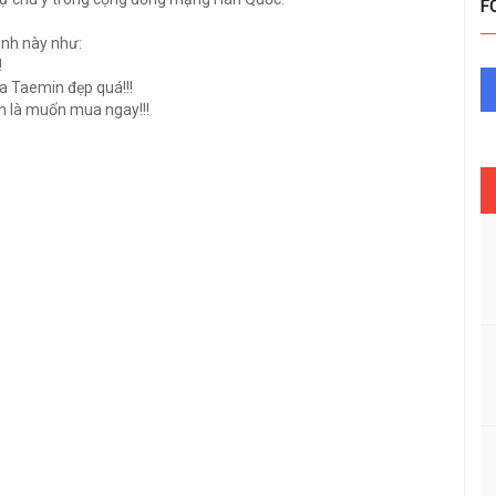
F
ảnh này như:
!
a Taemin đẹp quá!!!
ìn là muốn mua ngay!!!