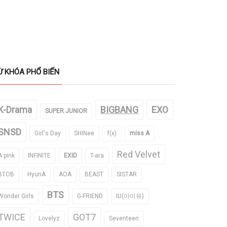
Ừ KHÓA PHỔ BIẾN
K-Drama
BIGBANG
EXO
SUPER JUNIOR
SNSD
Girl's Day
SHINee
f(x)
miss A
Red Velvet
A pink
INFINITE
EXID
T-ara
BTOB
HyunA
AOA
BEAST
SISTAR
BTS
Wonder Girls
G-FRIEND
IU(아이유)
TWICE
GOT7
Lovelyz
Seventeen