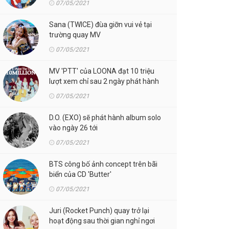
07/05/2021
Sana (TWICE) đùa giỡn vui vẻ tại
trường quay MV
07/05/2021
MV 'PTT' của LOONA đạt 10 triệu
lượt xem chỉ sau 2 ngày phát hành
07/05/2021
D.O. (EXO) sẽ phát hành album solo
vào ngày 26 tới
07/05/2021
BTS công bố ảnh concept trên bãi
biển của CD 'Butter'
07/05/2021
Juri (Rocket Punch) quay trở lại
hoạt động sau thời gian nghỉ ngơi