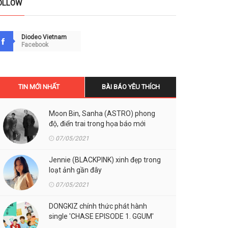
OLLOW
Diodeo Vietnam
Facebook
TIN MỚI NHẤT
BÀI BÁO YÊU THÍCH
Moon Bin, Sanha (ASTRO) phong
độ, điển trai trong họa báo mới
07/05/2021
Jennie (BLACKPINK) xinh đẹp trong
loạt ảnh gần đây
07/05/2021
DONGKIZ chính thức phát hành
single 'CHASE EPISODE 1. GGUM'