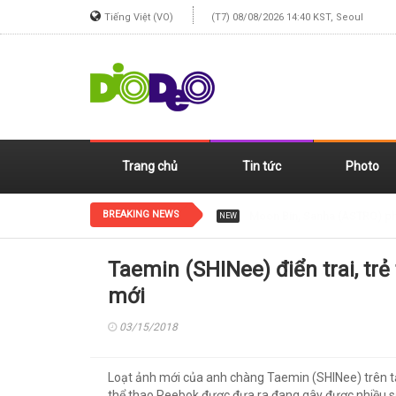
Tiếng Việt (VO)
(T7) 08/08/2026 14:40 KST, Seoul
Trang chủ
Tin tức
Photo
BREAKING NEWS
Jennie (BLACKPINK) xinh đẹp
NEW
Taemin (SHINee) điển trai, trẻ 
mới
03/15/2018
Loạt ảnh mới của anh chàng Taemin (SHINee) trên tạ
thể thao Reebok được đưa ra đang gây được nhiều 