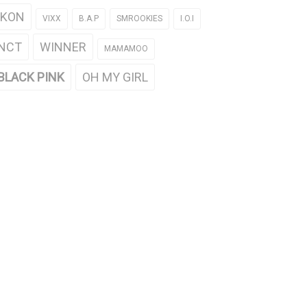
iKON
VIXX
B.A.P
SMROOKIES
I.O.I
NCT
WINNER
MAMAMOO
BLACK PINK
OH MY GIRL