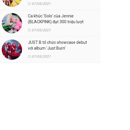
07/05/2021
Ca khúc 'Solo' của Jennie
(BLACKPINK) đạt 300 triệu lượt
streaming trên Spotify
07/05/2021
JUST B tổ chức showcase debut
với album 'Just Burn'
07/05/2021