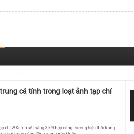
 trong loạt ảnh gần đây
(T2) 07/05/2021
trung cá tính trong loạt ảnh tạp chí
p chí W Korea số tháng 3 kết hợp cùng thương hiệu thời trang
sự chú ý trong cộng đồng mạng Hàn Quốc.