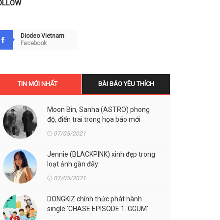
OLLOW
Diodeo Vietnam
Facebook
TIN MỚI NHẤT
BÀI BÁO YÊU THÍCH
Moon Bin, Sanha (ASTRO) phong
độ, điển trai trong họa báo mới
07/05/2021
Jennie (BLACKPINK) xinh đẹp trong
loạt ảnh gần đây
07/05/2021
DONGKIZ chính thức phát hành
single 'CHASE EPISODE 1. GGUM'