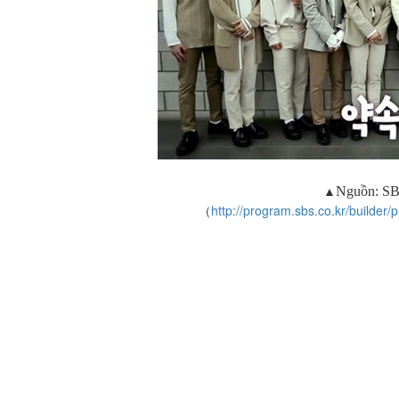
▲
Nguồn:
SB
（
http://program.sbs.co.kr/build