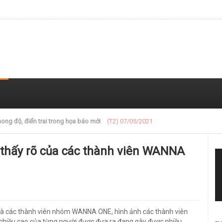
 trong loạt ảnh gần đây
(T2) 07/05/2021
h thấy rõ của các thành viên WANNA
là các thành viên nhóm WANNA ONE, hình ảnh các thành viên
chiều cao của từng người được đưa ra đang gây được nhiều