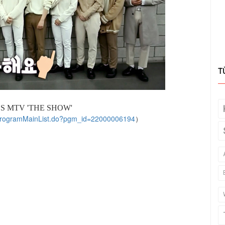
T
S MTV 'THE SHOW'
er/programMainList.do?pgm_id=22000006194
）