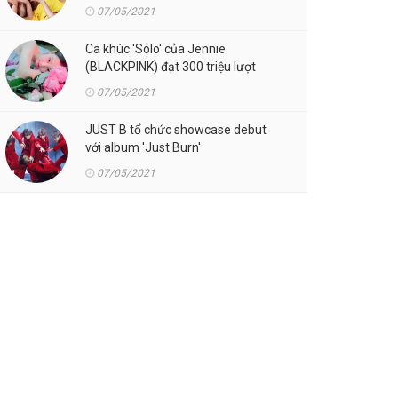
07/05/2021
Ca khúc 'Solo' của Jennie
(BLACKPINK) đạt 300 triệu lượt
streaming trên Spotify
07/05/2021
JUST B tổ chức showcase debut
với album 'Just Burn'
07/05/2021