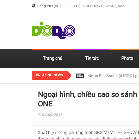
Tiếng Việt (VO)
(T5) 08/06/2026 13:13 KST, Seoul
Trang chủ
Tin tức
Photo
BREAKING NEWS
Jennie (BLACKPINK) xinh đẹp
NEW
Ngoại hình, chiều cao so sán
ONE
04/06/2018
Xuất hiện trong chương trình SBS MTV 'THE SHOW' 
đứng thành một hàng ngang cho thấy rõ ngoại hình 