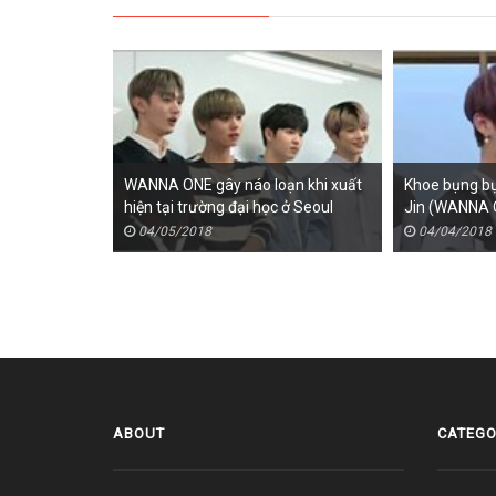
WANNA ONE gây náo loạn khi xuất
Khoe bụng bự 
hiện tại trường đại học ở Seoul
Jin (WANNA 
04/05/2018
04/04/2018
ABOUT
CATEGO