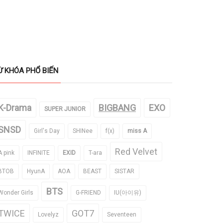
Ừ KHÓA PHỔ BIẾN
K-Drama
BIGBANG
EXO
SUPER JUNIOR
SNSD
Girl's Day
SHINee
f(x)
miss A
Red Velvet
A pink
INFINITE
EXID
T-ara
BTOB
HyunA
AOA
BEAST
SISTAR
BTS
Wonder Girls
G-FRIEND
IU(아이유)
TWICE
GOT7
Lovelyz
Seventeen