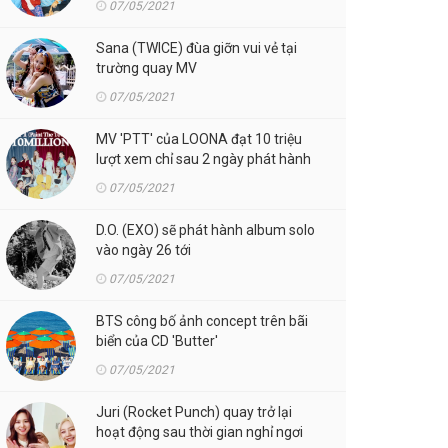
07/05/2021
Sana (TWICE) đùa giỡn vui vẻ tại
trường quay MV
07/05/2021
MV 'PTT' của LOONA đạt 10 triệu
lượt xem chỉ sau 2 ngày phát hành
07/05/2021
D.O. (EXO) sẽ phát hành album solo
vào ngày 26 tới
07/05/2021
BTS công bố ảnh concept trên bãi
biển của CD 'Butter'
07/05/2021
Juri (Rocket Punch) quay trở lại
hoạt động sau thời gian nghỉ ngơi