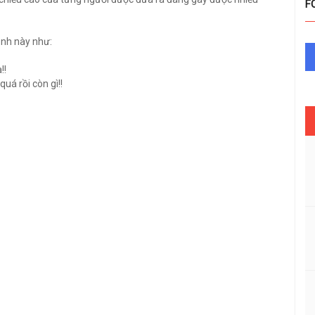
F
ảnh này như:
!!
uá rồi còn gì!!