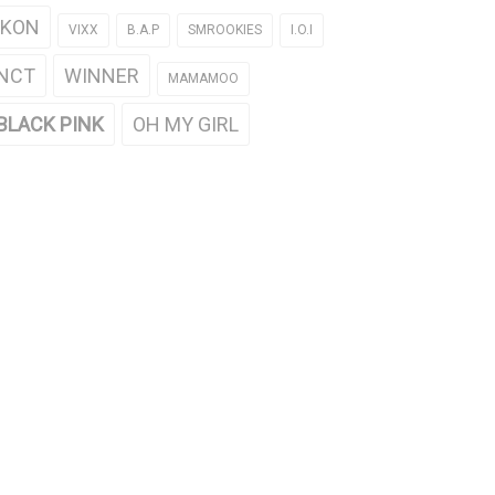
iKON
VIXX
B.A.P
SMROOKIES
I.O.I
NCT
WINNER
MAMAMOO
BLACK PINK
OH MY GIRL