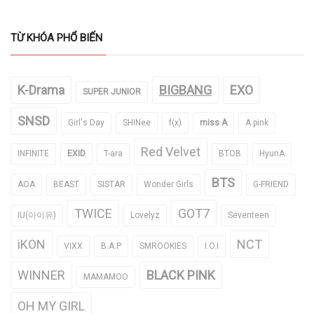
TỪ KHÓA PHỔ BIẾN
K-Drama
BIGBANG
EXO
SUPER JUNIOR
SNSD
Girl's Day
SHINee
f(x)
miss A
A pink
Red Velvet
INFINITE
EXID
T-ara
BTOB
HyunA
BTS
AOA
BEAST
SISTAR
Wonder Girls
G-FRIEND
TWICE
GOT7
IU(아이유)
Lovelyz
Seventeen
iKON
NCT
VIXX
B.A.P
SMROOKIES
I.O.I
WINNER
BLACK PINK
MAMAMOO
OH MY GIRL