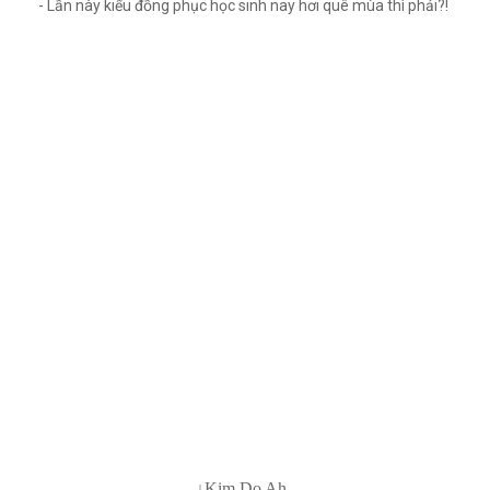
- Lần này kiểu đồng phục học sinh nay hơi quê mùa thì phải?!
↓Kim Do Ah