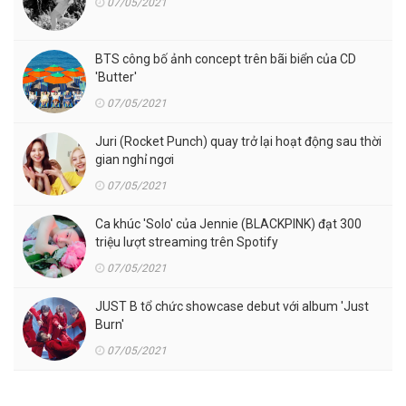
07/05/2021
BTS công bố ảnh concept trên bãi biển của CD
'Butter'
07/05/2021
Juri (Rocket Punch) quay trở lại hoạt động sau thời
gian nghỉ ngơi
07/05/2021
Ca khúc 'Solo' của Jennie (BLACKPINK) đạt 300
triệu lượt streaming trên Spotify
07/05/2021
JUST B tổ chức showcase debut với album 'Just
Burn'
07/05/2021