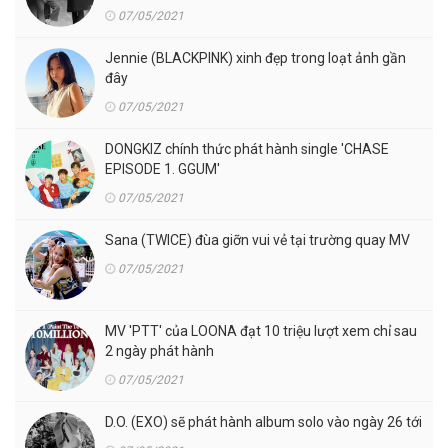
07/05/2021
Jennie (BLACKPINK) xinh đẹp trong loạt ảnh gần
đây
07/05/2021
DONGKIZ chính thức phát hành single 'CHASE
EPISODE 1. GGUM'
07/05/2021
Sana (TWICE) đùa giỡn vui vẻ tại trường quay MV
07/05/2021
MV 'PTT' của LOONA đạt 10 triệu lượt xem chỉ sau
2 ngày phát hành
07/05/2021
D.O. (EXO) sẽ phát hành album solo vào ngày 26 tới