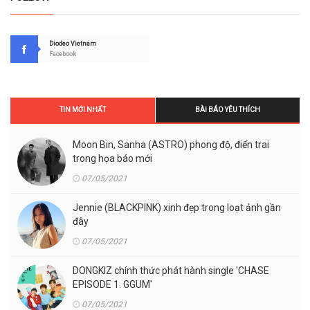
Diodeo Vietnam
Facebook
TIN MỚI NHẤT
BÀI BÁO YÊU THÍCH
Moon Bin, Sanha (ASTRO) phong độ, điển trai
trong họa báo mới
07/05/2021
Jennie (BLACKPINK) xinh đẹp trong loạt ảnh gần
đây
07/05/2021
DONGKIZ chính thức phát hành single 'CHASE
EPISODE 1. GGUM'
07/05/2021