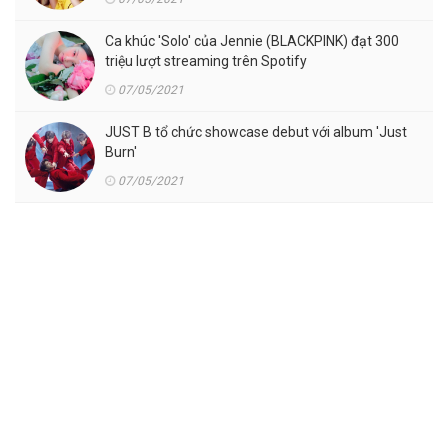
Ca khúc 'Solo' của Jennie (BLACKPINK) đạt 300
triệu lượt streaming trên Spotify
07/05/2021
JUST B tổ chức showcase debut với album 'Just
Burn'
07/05/2021