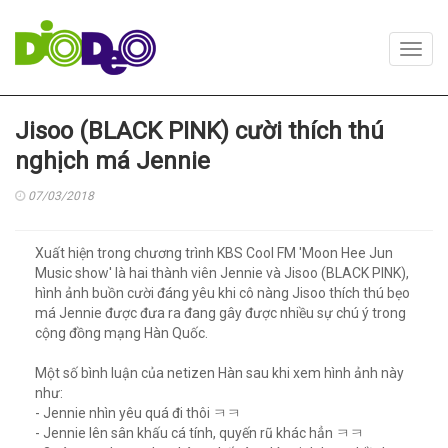
Toggl
navig
Jisoo (BLACK PINK) cười thích thú
nghịch má Jennie
07/03/2018
Xuất hiện trong chương trình KBS Cool FM 'Moon Hee Jun
Music show' là hai thành viên Jennie và Jisoo (BLACK PINK),
hình ảnh buồn cười đáng yêu khi cô nàng Jisoo thích thú bẹo
má Jennie được đưa ra đang gây được nhiều sự chú ý trong
cộng đồng mạng Hàn Quốc.
Một số bình luận của netizen Hàn sau khi xem hình ảnh này
như:
- Jennie nhìn yêu quá đi thôi ㅋㅋ
- Jennie lên sân khấu cá tính, quyến rũ khác hẳn ㅋㅋ