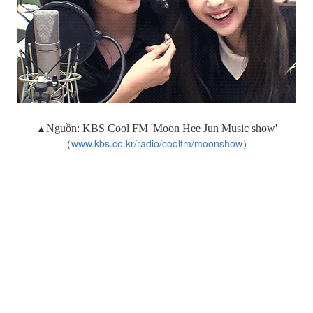
▲
Nguồn:
KBS Cool FM '
Moon Hee Jun Music show
'
（
www.kbs.co.kr/radio/coolfm/moonshow
）