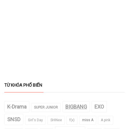
TỪ KHÓA PHỔ BIẾN
K-Drama
BIGBANG
EXO
SUPER JUNIOR
SNSD
Girl's Day
SHINee
f(x)
miss A
A pink