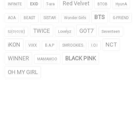
Red Velvet
INFINITE
EXID
T-ara
BTOB
HyunA
BTS
AOA
BEAST
SISTAR
Wonder Girls
G-FRIEND
TWICE
GOT7
IU(아이유)
Lovelyz
Seventeen
iKON
NCT
VIXX
B.A.P
SMROOKIES
I.O.I
WINNER
BLACK PINK
MAMAMOO
OH MY GIRL