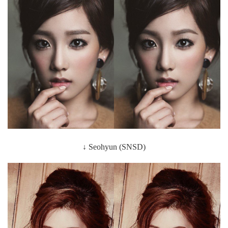
↓
Seohyun
(SNSD)