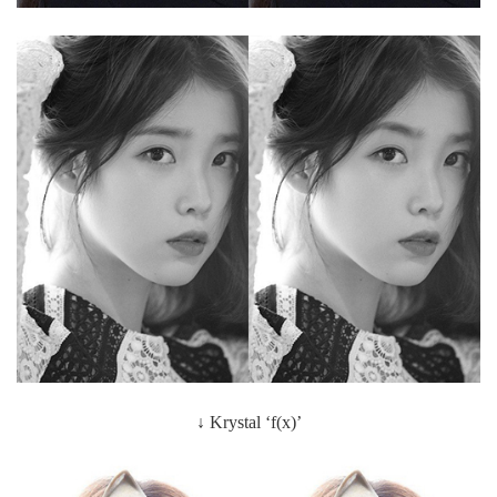
↓ Krystal ‘f(x)’