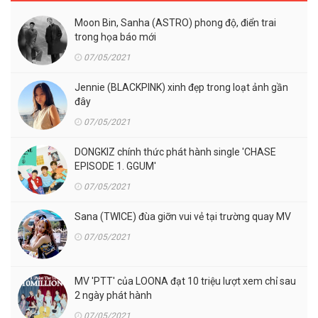
Moon Bin, Sanha (ASTRO) phong độ, điển trai
trong họa báo mới
07/05/2021
Jennie (BLACKPINK) xinh đẹp trong loạt ảnh gần
đây
07/05/2021
DONGKIZ chính thức phát hành single 'CHASE
EPISODE 1. GGUM'
07/05/2021
Sana (TWICE) đùa giỡn vui vẻ tại trường quay MV
07/05/2021
MV 'PTT' của LOONA đạt 10 triệu lượt xem chỉ sau
2 ngày phát hành
07/05/2021