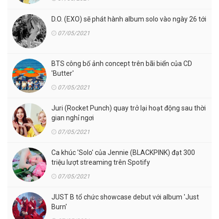
D.O. (EXO) sẽ phát hành album solo vào ngày 26 tới
07/05/2021
BTS công bố ảnh concept trên bãi biển của CD
'Butter'
07/05/2021
Juri (Rocket Punch) quay trở lại hoạt động sau thời
gian nghỉ ngơi
07/05/2021
Ca khúc 'Solo' của Jennie (BLACKPINK) đạt 300
triệu lượt streaming trên Spotify
07/05/2021
JUST B tổ chức showcase debut với album 'Just
Burn'