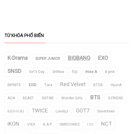
TỪ KHÓA PHỔ BIẾN
K-Drama
BIGBANG
EXO
SUPER JUNIOR
SNSD
Girl's Day
SHINee
f(x)
miss A
A pink
Red Velvet
INFINITE
EXID
T-ara
BTOB
HyunA
BTS
AOA
BEAST
SISTAR
Wonder Girls
G-FRIEND
TWICE
GOT7
IU(아이유)
Lovelyz
Seventeen
iKON
NCT
VIXX
B.A.P
SMROOKIES
I.O.I