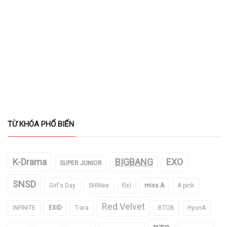
TỪ KHÓA PHỔ BIẾN
K-Drama
BIGBANG
EXO
SUPER JUNIOR
SNSD
Girl's Day
SHINee
f(x)
miss A
A pink
Red Velvet
INFINITE
EXID
T-ara
BTOB
HyunA