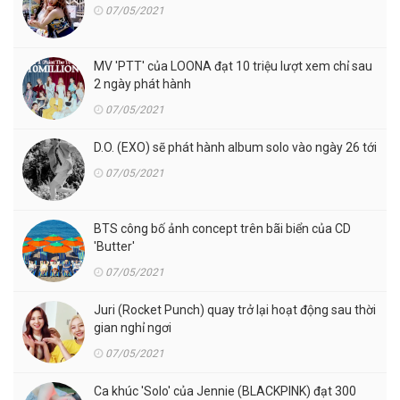
07/05/2021
MV 'PTT' của LOONA đạt 10 triệu lượt xem chỉ sau
2 ngày phát hành
07/05/2021
D.O. (EXO) sẽ phát hành album solo vào ngày 26 tới
07/05/2021
BTS công bố ảnh concept trên bãi biển của CD
'Butter'
07/05/2021
Juri (Rocket Punch) quay trở lại hoạt động sau thời
gian nghỉ ngơi
07/05/2021
Ca khúc 'Solo' của Jennie (BLACKPINK) đạt 300