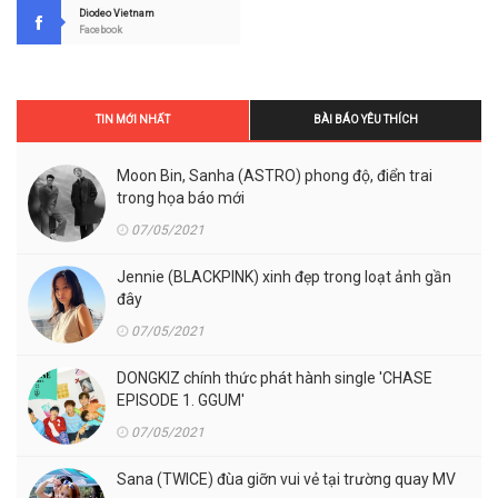
Diodeo Vietnam
Facebook
TIN MỚI NHẤT
BÀI BÁO YÊU THÍCH
Moon Bin, Sanha (ASTRO) phong độ, điển trai
trong họa báo mới
07/05/2021
Jennie (BLACKPINK) xinh đẹp trong loạt ảnh gần
đây
07/05/2021
DONGKIZ chính thức phát hành single 'CHASE
EPISODE 1. GGUM'
07/05/2021
Sana (TWICE) đùa giỡn vui vẻ tại trường quay MV