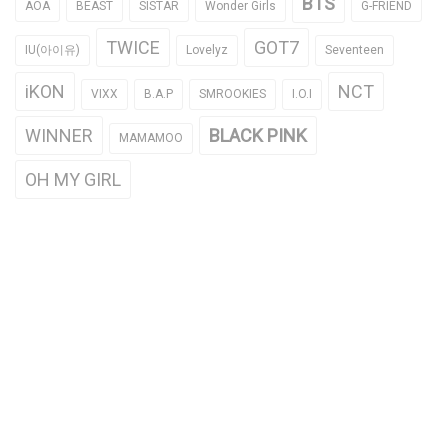
BTS
AOA
BEAST
SISTAR
Wonder Girls
G-FRIEND
TWICE
GOT7
IU(아이유)
Lovelyz
Seventeen
iKON
NCT
VIXX
B.A.P
SMROOKIES
I.O.I
WINNER
BLACK PINK
MAMAMOO
OH MY GIRL