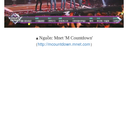
▲
Nguồn:
Mnet 'M Countdown'
（
http://mcountdown.mnet.com
）