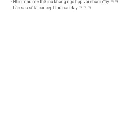
- Nhìn màu mè thế mà không ngờ hợp với nhóm đấy ㅋㅋ
- Lần sau sẽ là concept thú nào đây ㅋㅋㅋ