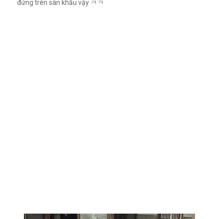
đứng trên sân khấu vậy ㅋㅋ