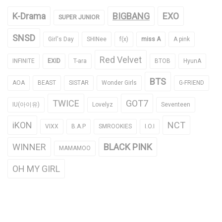
K-Drama
BIGBANG
EXO
SUPER JUNIOR
SNSD
Girl's Day
SHINee
f(x)
miss A
A pink
Red Velvet
INFINITE
EXID
T-ara
BTOB
HyunA
BTS
AOA
BEAST
SISTAR
Wonder Girls
G-FRIEND
TWICE
GOT7
IU(아이유)
Lovelyz
Seventeen
iKON
NCT
VIXX
B.A.P
SMROOKIES
I.O.I
WINNER
BLACK PINK
MAMAMOO
OH MY GIRL