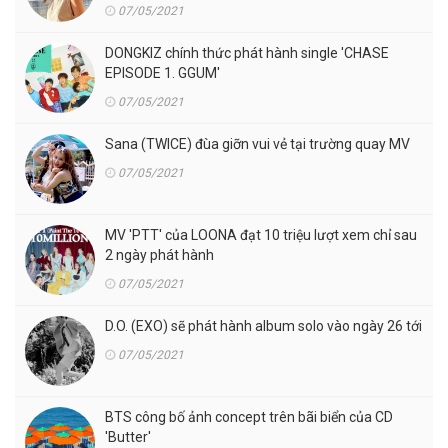
07/05/2021
DONGKIZ chính thức phát hành single 'CHASE
EPISODE 1. GGUM'
07/05/2021
Sana (TWICE) đùa giỡn vui vẻ tại trường quay MV
07/05/2021
MV 'PTT' của LOONA đạt 10 triệu lượt xem chỉ sau
2 ngày phát hành
07/05/2021
D.O. (EXO) sẽ phát hành album solo vào ngày 26 tới
07/05/2021
BTS công bố ảnh concept trên bãi biển của CD
'Butter'