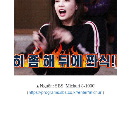
▲
Nguồn:
SBS '
Michuri
8-1000'
（
https://programs.sbs.co.kr/enter/michuri
）