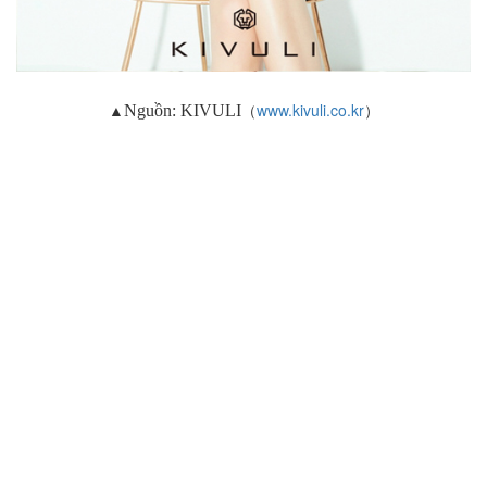
▲
（
www.kivuli.co.kr
）
Nguồn: KIVULI