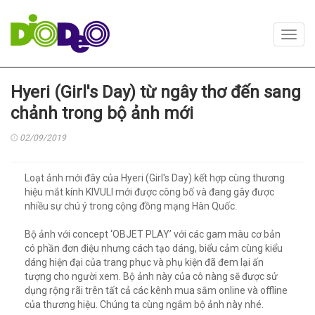
Toggl
navig
Hyeri (Girl's Day) từ ngây thơ đến sang
chảnh trong bộ ảnh mới
02/09/2019
Loạt ảnh mới đây của Hyeri (Girl's Day) kết hợp cùng thương
hiệu mắt kính KIVULI mới được công bố và đang gây được
nhiều sự chú ý trong cộng đồng mạng Hàn Quốc.
Bộ ảnh với concept ‘OBJET PLAY’ với các gam màu cơ bản
có phần đơn điệu nhưng cách tạo dáng, biểu cảm cùng kiểu
dáng hiện đại của trang phục và phụ kiện đã đem lại ấn
tượng cho người xem. Bộ ảnh này của cô nàng sẽ được sử
dụng rộng rãi trên tất cả các kênh mua sắm online và offline
của thương hiệu. Chúng ta cùng ngắm bộ ảnh này nhé.