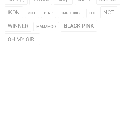
iKON
NCT
VIXX
B.A.P
SMROOKIES
I.O.I
WINNER
BLACK PINK
MAMAMOO
OH MY GIRL