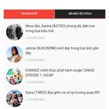
TIN MỚI NHẤT
BÀI BÁO YÊU THÍCH
Moon Bin, Sanha (ASTRO) phong độ, điển trai
trong họa báo mới
07/05/2021
Jennie (BLACKPINK) xinh đẹp trong loạt ảnh gần
đây
07/05/2021
DONGKIZ chính thức phát hành single 'CHASE
EPISODE 1. GGUM'
07/05/2021
Sana (TWICE) đùa giỡn vui vẻ tại trường quay MV
07/05/2021