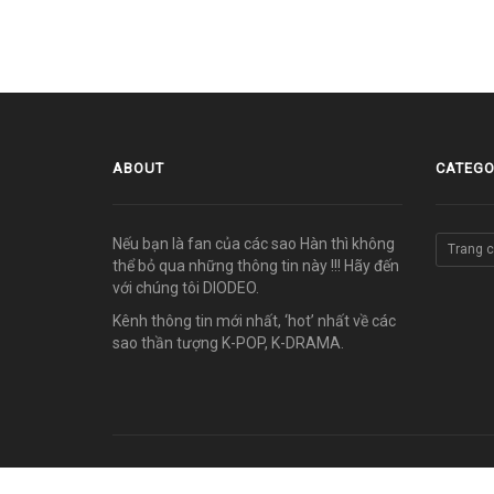
ABOUT
CATEGO
Nếu bạn là fan của các sao Hàn thì không
Trang 
thể bỏ qua những thông tin này !!! Hãy đến
với chúng tôi DIODEO.
Kênh thông tin mới nhất, ‘hot’ nhất về các
sao thần tượng K-POP, K-DRAMA.
© COPYRIGHT 2011-2026 vn.diodeo.com