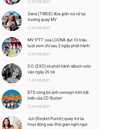
07/05/2021
Sana (TWICE) đùa giỡn vui vẻ tại
trường quay MV
07/05/2021
MV 'PTT' của LOONA đạt 10 triệu
lượt xem chỉ sau 2 ngày phát hành
07/05/2021
D.O. (EXO) sẽ phát hành album solo
vào ngày 26 tới
07/05/2021
BTS công bố ảnh concept trên bãi
biển của CD 'Butter'
07/05/2021
Juri (Rocket Punch) quay trở lại
hoạt động sau thời gian nghỉ ngơi