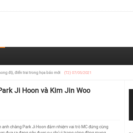
 trong loạt ảnh gần đây
(T2) 07/05/2021
 Park Ji Hoon và Kim Jin Woo
ảnh anh chàng Park Ji Hoon đảm nhiệm vai trò MC đứng cùng
ược đưa ra đang gây được sự chú ý trong cộng đồng mạng