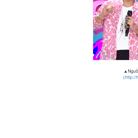
▲Nguồn
（
http://