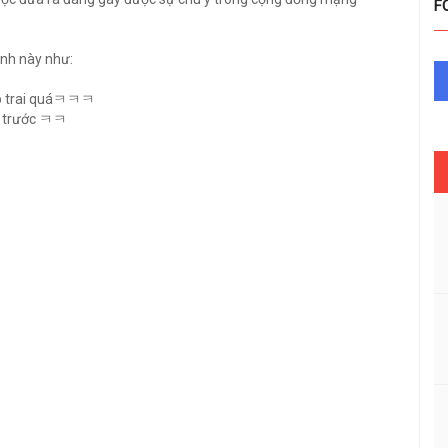
F
ảnh này như:
đẹp trai quáㅋㅋㅋ
ác trước ㅋㅋ