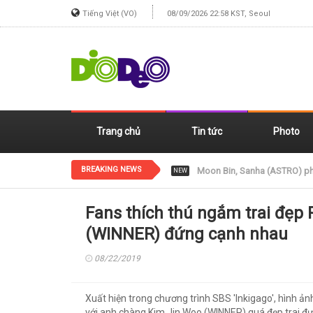
Tiếng Việt (VO)
08/09/2026 22:58 KST, Seoul
Trang chủ
Tin tức
Photo
BREAKING NEWS
Jennie (BLACKPINK) xinh đẹp
NEW
Fans thích thú ngắm trai đẹp
(WINNER) đứng cạnh nhau
08/22/2019
Xuất hiện trong chương trình SBS 'Inkigago', hình 
với anh chàng Kim Jin Woo (WINNER) quá đẹp trai đ