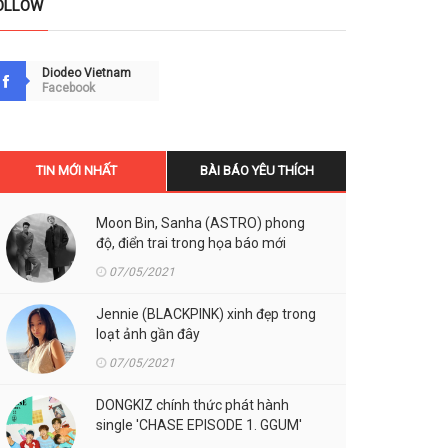
OLLOW
Diodeo Vietnam
Facebook
TIN MỚI NHẤT
BÀI BÁO YÊU THÍCH
Moon Bin, Sanha (ASTRO) phong
độ, điển trai trong họa báo mới
07/05/2021
Jennie (BLACKPINK) xinh đẹp trong
loạt ảnh gần đây
07/05/2021
DONGKIZ chính thức phát hành
single 'CHASE EPISODE 1. GGUM'