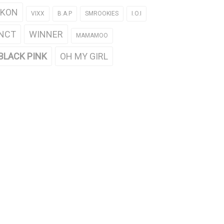
iKON
VIXX
B.A.P
SMROOKIES
I.O.I
NCT
WINNER
MAMAMOO
BLACK PINK
OH MY GIRL