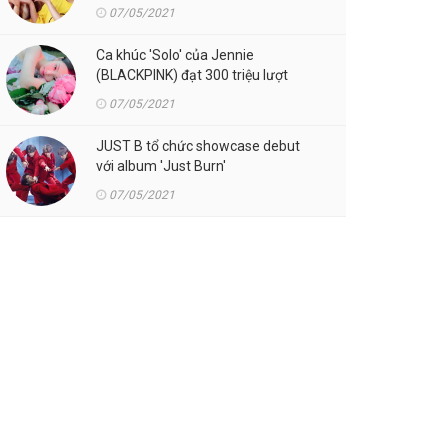
07/05/2021
Ca khúc 'Solo' của Jennie
(BLACKPINK) đạt 300 triệu lượt
streaming trên Spotify
07/05/2021
JUST B tổ chức showcase debut
với album 'Just Burn'
07/05/2021