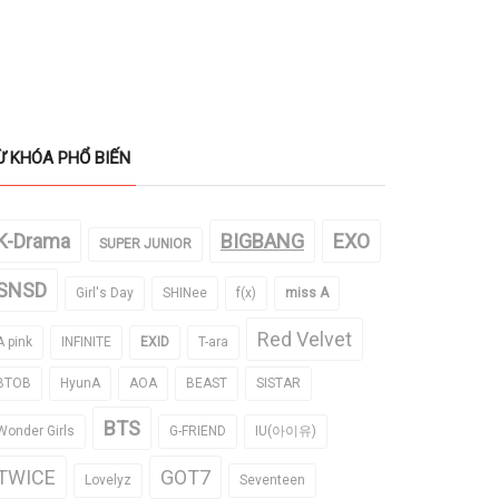
Ừ KHÓA PHỔ BIẾN
K-Drama
BIGBANG
EXO
SUPER JUNIOR
SNSD
Girl's Day
SHINee
f(x)
miss A
Red Velvet
A pink
INFINITE
EXID
T-ara
BTOB
HyunA
AOA
BEAST
SISTAR
BTS
Wonder Girls
G-FRIEND
IU(아이유)
TWICE
GOT7
Lovelyz
Seventeen