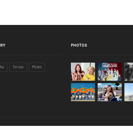
RY
PHOTOS
chủ
Tin tức
Photo