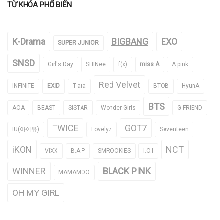
TỪ KHÓA PHỔ BIẾN
K-Drama
BIGBANG
EXO
SUPER JUNIOR
SNSD
Girl's Day
SHINee
f(x)
miss A
A pink
Red Velvet
INFINITE
EXID
T-ara
BTOB
HyunA
BTS
AOA
BEAST
SISTAR
Wonder Girls
G-FRIEND
TWICE
GOT7
IU(아이유)
Lovelyz
Seventeen
iKON
NCT
VIXX
B.A.P
SMROOKIES
I.O.I
WINNER
BLACK PINK
MAMAMOO
OH MY GIRL