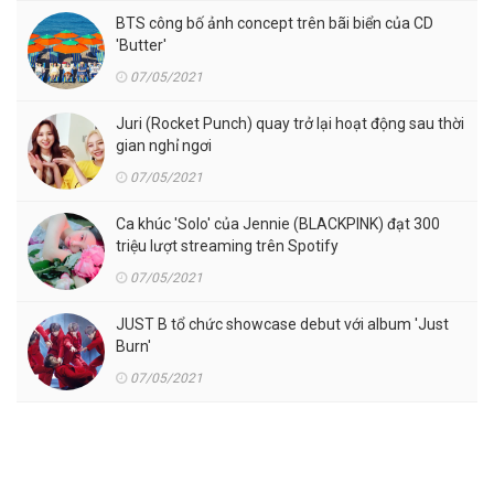
BTS công bố ảnh concept trên bãi biển của CD
'Butter'
07/05/2021
Juri (Rocket Punch) quay trở lại hoạt động sau thời
gian nghỉ ngơi
07/05/2021
Ca khúc 'Solo' của Jennie (BLACKPINK) đạt 300
triệu lượt streaming trên Spotify
07/05/2021
JUST B tổ chức showcase debut với album 'Just
Burn'
07/05/2021