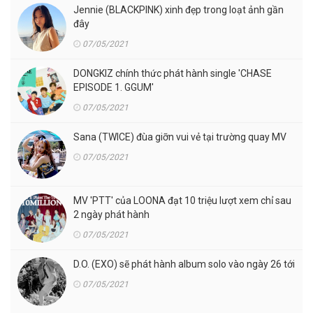
Jennie (BLACKPINK) xinh đẹp trong loạt ảnh gần
đây
07/05/2021
DONGKIZ chính thức phát hành single 'CHASE
EPISODE 1. GGUM'
07/05/2021
Sana (TWICE) đùa giỡn vui vẻ tại trường quay MV
07/05/2021
MV 'PTT' của LOONA đạt 10 triệu lượt xem chỉ sau
2 ngày phát hành
07/05/2021
D.O. (EXO) sẽ phát hành album solo vào ngày 26 tới
07/05/2021