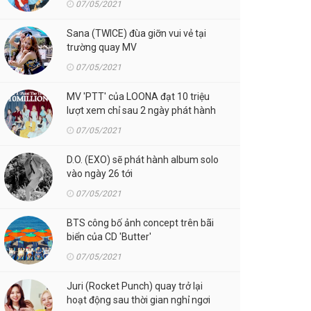
07/05/2021
Sana (TWICE) đùa giỡn vui vẻ tại
trường quay MV
07/05/2021
MV 'PTT' của LOONA đạt 10 triệu
lượt xem chỉ sau 2 ngày phát hành
07/05/2021
D.O. (EXO) sẽ phát hành album solo
vào ngày 26 tới
07/05/2021
BTS công bố ảnh concept trên bãi
biển của CD 'Butter'
07/05/2021
Juri (Rocket Punch) quay trở lại
hoạt động sau thời gian nghỉ ngơi