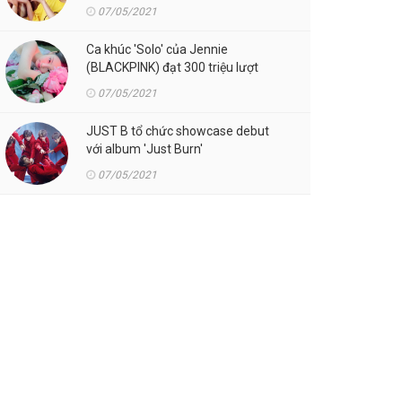
07/05/2021
Ca khúc 'Solo' của Jennie
(BLACKPINK) đạt 300 triệu lượt
streaming trên Spotify
07/05/2021
JUST B tổ chức showcase debut
với album 'Just Burn'
07/05/2021