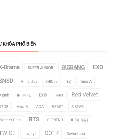
Ừ KHÓA PHỔ BIẾN
K-Drama
BIGBANG
EXO
SUPER JUNIOR
SNSD
Girl's Day
SHINee
f(x)
miss A
Red Velvet
A pink
INFINITE
EXID
T-ara
BTOB
HyunA
AOA
BEAST
SISTAR
BTS
Wonder Girls
G-FRIEND
IU(아이유)
TWICE
GOT7
Lovelyz
Seventeen