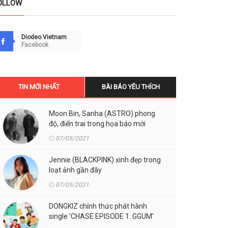
OLLOW
Diodeo Vietnam
Facebook
TIN MỚI NHẤT
BÀI BÁO YÊU THÍCH
Moon Bin, Sanha (ASTRO) phong
độ, điển trai trong họa báo mới
07/05/2021
Jennie (BLACKPINK) xinh đẹp trong
loạt ảnh gần đây
07/05/2021
DONGKIZ chính thức phát hành
single 'CHASE EPISODE 1. GGUM'