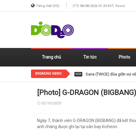
Tiếng Việt (VO)
(T7) 08/08/2026 01:33 KST, Seoul
Trang chủ
Tin tức
Photo
BREAKING NEWS
Sana (TWICE) đùa giỡn vui vẻ
NEW
[Photo] G-DRAGON (BIGBANG)
02/10/2020
Ngày 7, thành viên G-DRAGON (BIGBANG) đã kết thúc l
anh chàng được ghi lại tại sân bay Incheon.