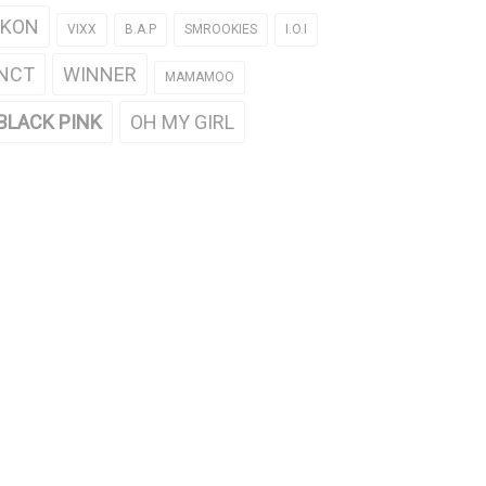
iKON
VIXX
B.A.P
SMROOKIES
I.O.I
NCT
WINNER
MAMAMOO
BLACK PINK
OH MY GIRL