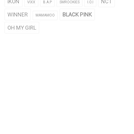
iKON
NCT
VIXX
B.A.P
SMROOKIES
I.O.I
WINNER
BLACK PINK
MAMAMOO
OH MY GIRL