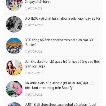
2 ngày phát hành
07/05/2021
D.O. (EXO) sẽ phát hành album solo vào ngày 26 tới
07/05/2021
BTS công bố ảnh concept trên bãi biển của CD
'Butter'
07/05/2021
Juri (Rocket Punch) quay trở lại hoạt động sau thời
gian nghỉ ngơi
07/05/2021
Ca khúc 'Solo' của Jennie (BLACKPINK) đạt 300
triệu lượt streaming trên Spotify
07/05/2021
JUST B tổ chức showcase debut với album 'Just