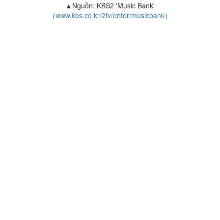
▲Nguồn: KBS2 'Music Bank'
（
www.kbs.co.kr/2tv/enter/musicbank
）