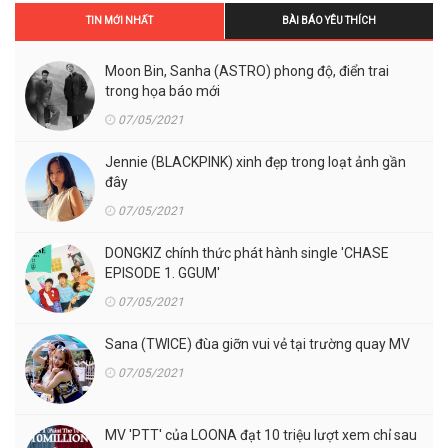
TIN MỚI NHẤT
BÀI BÁO YÊU THÍCH
Moon Bin, Sanha (ASTRO) phong độ, điển trai
trong họa báo mới
07/05/2021
Jennie (BLACKPINK) xinh đẹp trong loạt ảnh gần
đây
07/05/2021
DONGKIZ chính thức phát hành single 'CHASE
EPISODE 1. GGUM'
07/05/2021
Sana (TWICE) đùa giỡn vui vẻ tại trường quay MV
07/05/2021
MV 'PTT' của LOONA đạt 10 triệu lượt xem chỉ sau