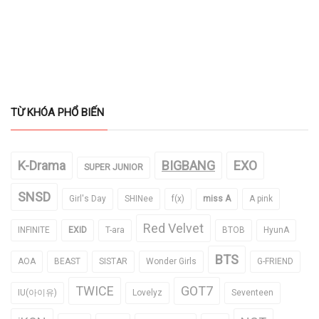
TỪ KHÓA PHỔ BIẾN
K-Drama
BIGBANG
EXO
SUPER JUNIOR
SNSD
Girl's Day
SHINee
f(x)
miss A
A pink
Red Velvet
INFINITE
EXID
T-ara
BTOB
HyunA
BTS
AOA
BEAST
SISTAR
Wonder Girls
G-FRIEND
TWICE
GOT7
IU(아이유)
Lovelyz
Seventeen