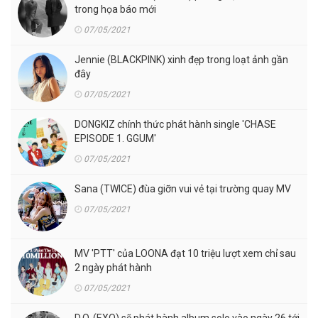
trong họa báo mới
07/05/2021
Jennie (BLACKPINK) xinh đẹp trong loạt ảnh gần
đây
07/05/2021
DONGKIZ chính thức phát hành single 'CHASE
EPISODE 1. GGUM'
07/05/2021
Sana (TWICE) đùa giỡn vui vẻ tại trường quay MV
07/05/2021
MV 'PTT' của LOONA đạt 10 triệu lượt xem chỉ sau
2 ngày phát hành
07/05/2021