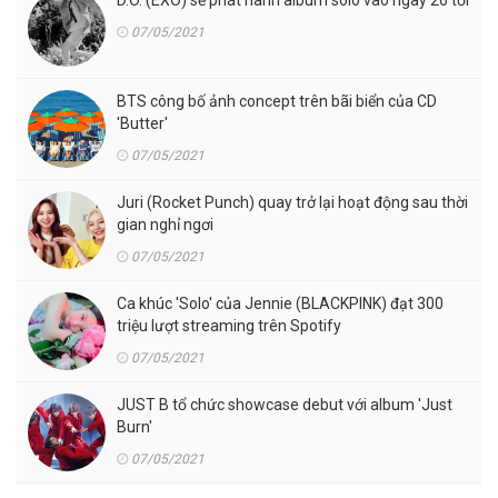
D.O. (EXO) sẽ phát hành album solo vào ngày 26 tới
07/05/2021
BTS công bố ảnh concept trên bãi biển của CD
'Butter'
07/05/2021
Juri (Rocket Punch) quay trở lại hoạt động sau thời
gian nghỉ ngơi
07/05/2021
Ca khúc 'Solo' của Jennie (BLACKPINK) đạt 300
triệu lượt streaming trên Spotify
07/05/2021
JUST B tổ chức showcase debut với album 'Just
Burn'
07/05/2021