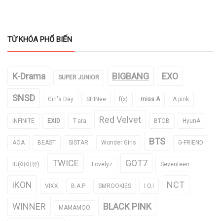
TỪ KHÓA PHỔ BIẾN
K-Drama
BIGBANG
EXO
SUPER JUNIOR
SNSD
Girl's Day
SHINee
f(x)
miss A
A pink
Red Velvet
INFINITE
EXID
T-ara
BTOB
HyunA
BTS
AOA
BEAST
SISTAR
Wonder Girls
G-FRIEND
TWICE
GOT7
IU(아이유)
Lovelyz
Seventeen
iKON
NCT
VIXX
B.A.P
SMROOKIES
I.O.I
WINNER
BLACK PINK
MAMAMOO