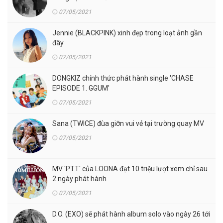
07/05/2021
Jennie (BLACKPINK) xinh đẹp trong loạt ảnh gần
đây
07/05/2021
DONGKIZ chính thức phát hành single 'CHASE
EPISODE 1. GGUM'
07/05/2021
Sana (TWICE) đùa giỡn vui vẻ tại trường quay MV
07/05/2021
MV 'PTT' của LOONA đạt 10 triệu lượt xem chỉ sau
2 ngày phát hành
07/05/2021
D.O. (EXO) sẽ phát hành album solo vào ngày 26 tới