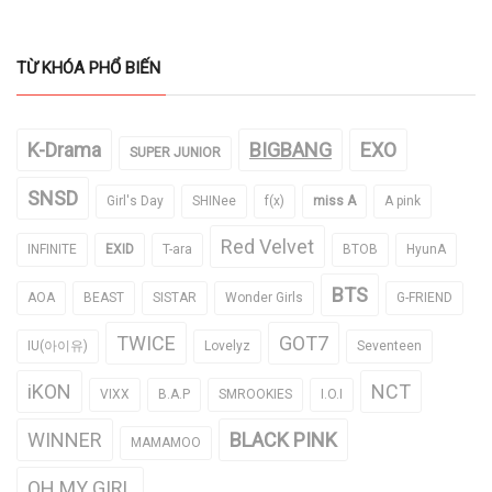
TỪ KHÓA PHỔ BIẾN
K-Drama
BIGBANG
EXO
SUPER JUNIOR
SNSD
Girl's Day
SHINee
f(x)
miss A
A pink
Red Velvet
INFINITE
EXID
T-ara
BTOB
HyunA
BTS
AOA
BEAST
SISTAR
Wonder Girls
G-FRIEND
TWICE
GOT7
IU(아이유)
Lovelyz
Seventeen
iKON
NCT
VIXX
B.A.P
SMROOKIES
I.O.I
WINNER
BLACK PINK
MAMAMOO
OH MY GIRL