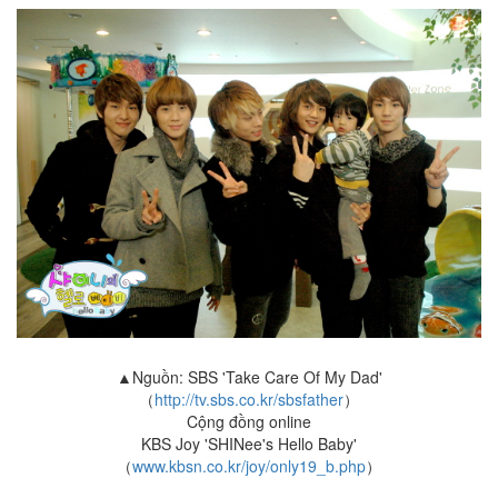
▲Nguồn: SBS 'Take Care Of My Dad'
（
http://tv.sbs.co.kr/sbsfather
）
Cộng đồng online
KBS Joy 'SHINee's Hello Baby'
（
www.kbsn.co.kr/joy/only19_b.php
）