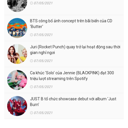
07/05/2021
BTS công bố ảnh concept trên bãi biển của CD
'Butter'
07/05/2021
Juri (Rocket Punch) quay trở lại hoạt động sau thời
gian nghỉ ngơi
07/05/2021
Ca khúc 'Solo' của Jennie (BLACKPINK) đạt 300
triệu lượt streaming trên Spotify
07/05/2021
JUST B tổ chức showcase debut với album 'Just
Burn'
07/05/2021