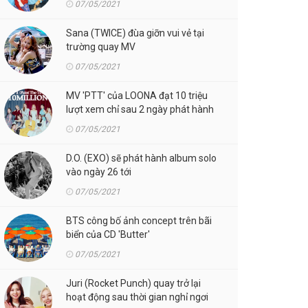
07/05/2021
Sana (TWICE) đùa giỡn vui vẻ tại
trường quay MV
07/05/2021
MV 'PTT' của LOONA đạt 10 triệu
lượt xem chỉ sau 2 ngày phát hành
07/05/2021
D.O. (EXO) sẽ phát hành album solo
vào ngày 26 tới
07/05/2021
BTS công bố ảnh concept trên bãi
biển của CD 'Butter'
07/05/2021
Juri (Rocket Punch) quay trở lại
hoạt động sau thời gian nghỉ ngơi