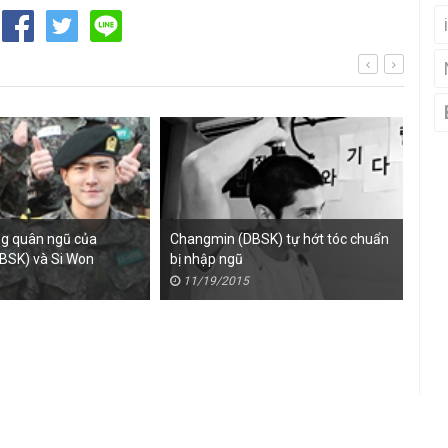
ng quân ngũ của
Changmin (DBSK) tự hớt tóc chuẩn
Hìn
BSK) và Si Won
bị nhập ngũ
(DB
OR)
11/19/2015
1