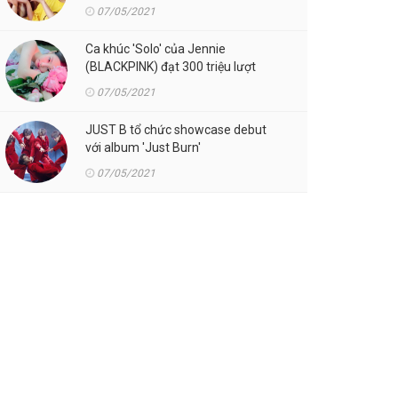
07/05/2021
Ca khúc 'Solo' của Jennie
(BLACKPINK) đạt 300 triệu lượt
streaming trên Spotify
07/05/2021
JUST B tổ chức showcase debut
với album 'Just Burn'
07/05/2021