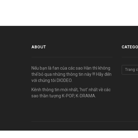
ABOUT
CATEGO
Nếu bạn là fan của các sao Hàn thì không
Trang 
thể bỏ qua những thông tin này !!! Hãy đến
với chúng tôi DIODEO.
Kênh thông tin mới nhất, ‘hot’ nhất về các
sao thần tượng K-POP, K-DRAMA.
© COPYRIGHT 2011-2026 vn.diodeo.com