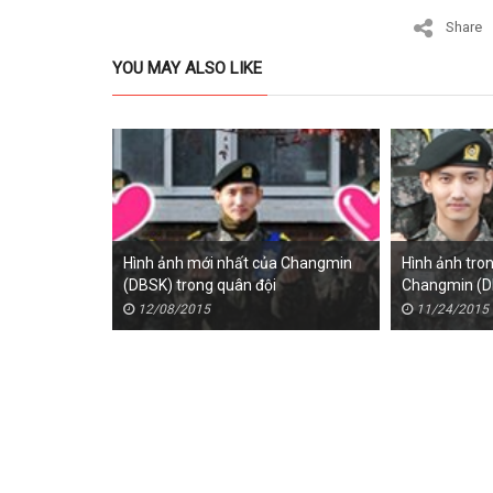
Share
YOU MAY ALSO LIKE
Hình ảnh mới nhất của Changmin
Hình ảnh tro
(DBSK) trong quân đội
Changmin (D
(SUPER JUNI
12/08/2015
11/24/2015