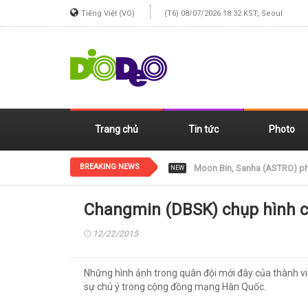
Tiếng Việt (VO)
(T6) 08/07/2026 18:32 KST, Seoul
Trang chủ
Tin tức
Photo
BREAKING NEWS
Jennie (BLACKPINK) xinh đẹp
NEW
Changmin (DBSK) chụp hình c
12/22/2015
Những hình ảnh trong quân đội mới đây của thành 
sự chú ý trong cộng đồng mạng Hàn Quốc.