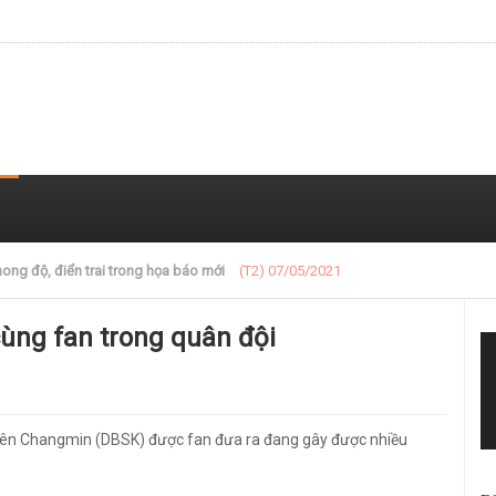
 trong loạt ảnh gần đây
(T2) 07/05/2021
ùng fan trong quân đội
viên Changmin (DBSK) được fan đưa ra đang gây được nhiều