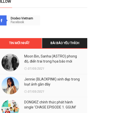
OLLOW
Diodeo Vietnam
Facebook
TIN MỚI NHẤT
BÀI BÁO YÊU THÍCH
Moon Bin, Sanha (ASTRO) phong
độ, điển trai trong họa báo mới
07/05/2021
Jennie (BLACKPINK) xinh đẹp trong
loạt ảnh gần đây
07/05/2021
DONGKIZ chính thức phát hành
single 'CHASE EPISODE 1. GGUM'