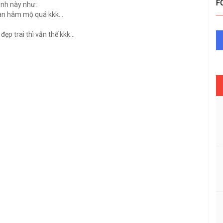
F
ảnh này như:
an hâm mộ quá kkk...
ẹp trai thì vẫn thế kkk...