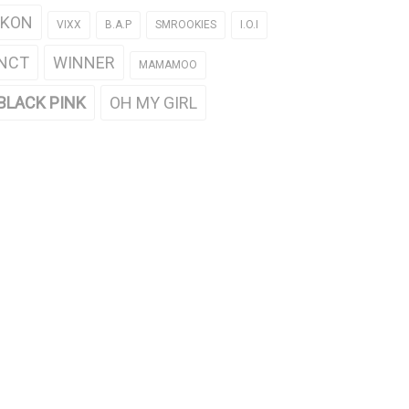
iKON
VIXX
B.A.P
SMROOKIES
I.O.I
NCT
WINNER
MAMAMOO
BLACK PINK
OH MY GIRL
h ảnh mới đây của Changmin
Biểu cảm đáng yêu của Changmin
SK)
(DBSK) trong phim 'Thư sinh bóng
đêm'
0/27/2015
08/10/2015