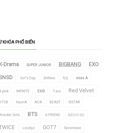
Ừ KHÓA PHỔ BIẾN
K-Drama
BIGBANG
EXO
SUPER JUNIOR
SNSD
Girl's Day
SHINee
f(x)
miss A
Red Velvet
A pink
INFINITE
EXID
T-ara
BTOB
HyunA
AOA
BEAST
SISTAR
BTS
Wonder Girls
G-FRIEND
IU(아이유)
TWICE
GOT7
Lovelyz
Seventeen