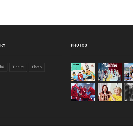
RY
PHOTOS
chủ
Tin tức
Photo