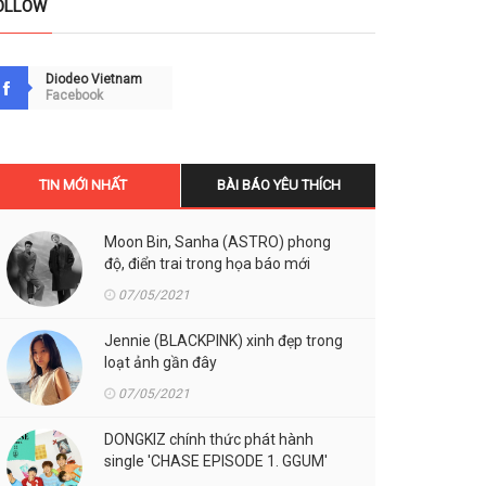
OLLOW
Diodeo Vietnam
Facebook
TIN MỚI NHẤT
BÀI BÁO YÊU THÍCH
Moon Bin, Sanha (ASTRO) phong
độ, điển trai trong họa báo mới
07/05/2021
Jennie (BLACKPINK) xinh đẹp trong
loạt ảnh gần đây
07/05/2021
DONGKIZ chính thức phát hành
single 'CHASE EPISODE 1. GGUM'