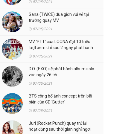
07/05/2021
Sana (TWICE) đùa giỡn vui vẻ tại
trường quay MV
07/05/2021
MV 'PTT' của LOONA đạt 10 triệu
lượt xem chỉ sau 2 ngày phát hành
07/05/2021
D.O. (EXO) sẽ phát hành album solo
vào ngày 26 tới
07/05/2021
BTS công bố ảnh concept trên bãi
biển của CD 'Butter'
07/05/2021
Juri (Rocket Punch) quay trở lại
hoạt động sau thời gian nghỉ ngơi