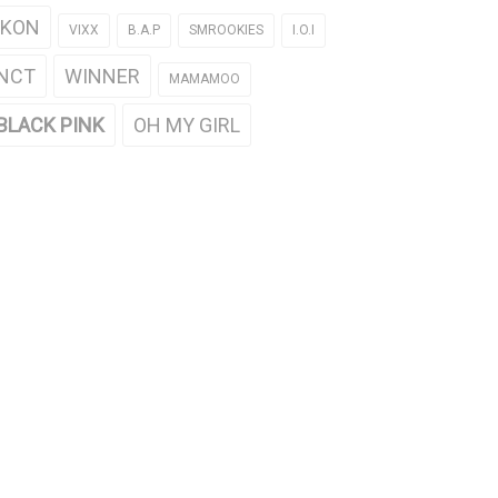
iKON
VIXX
B.A.P
SMROOKIES
I.O.I
NCT
WINNER
MAMAMOO
BLACK PINK
OH MY GIRL