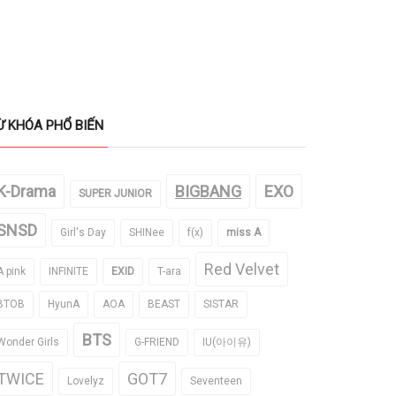
Ừ KHÓA PHỔ BIẾN
K-Drama
BIGBANG
EXO
SUPER JUNIOR
SNSD
Girl's Day
SHINee
f(x)
miss A
Red Velvet
A pink
INFINITE
EXID
T-ara
BTOB
HyunA
AOA
BEAST
SISTAR
BTS
Wonder Girls
G-FRIEND
IU(아이유)
TWICE
GOT7
Lovelyz
Seventeen