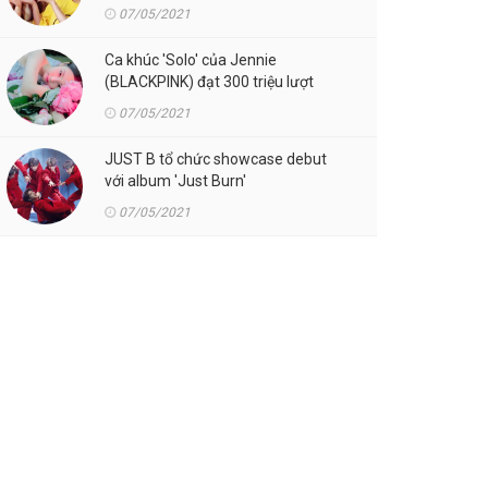
07/05/2021
Ca khúc 'Solo' của Jennie
(BLACKPINK) đạt 300 triệu lượt
streaming trên Spotify
07/05/2021
JUST B tổ chức showcase debut
với album 'Just Burn'
07/05/2021