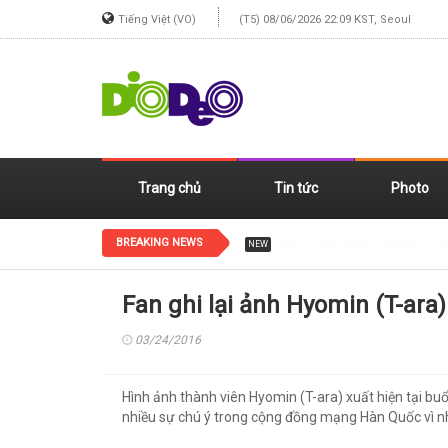
Tiếng Việt (VO)
(T5) 08/06/2026 22:09 KST, Seoul
Trang chủ
Tin tức
Photo
BREAKING NEWS
Jennie (BLACKPINK) xinh đẹp
NEW
Fan ghi lại ảnh Hyomin (T-ara
03/24/2016
Hình ảnh thành viên Hyomin (T-ara) xuất hiện tại bu
nhiều sự chú ý trong cộng đồng mạng Hàn Quốc vì nh