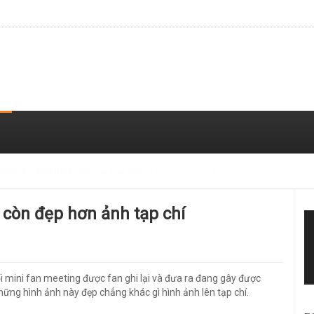
 trong loạt ảnh gần đây
(T2) 07/05/2021
) còn đẹp hơn ảnh tạp chí
ổi mini fan meeting được fan ghi lại và đưa ra đang gây được
ững hình ảnh này đẹp chẳng khác gì hình ảnh lên tạp chí.