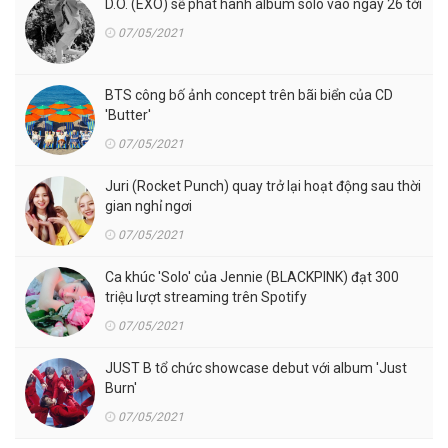
D.O. (EXO) sẽ phát hành album solo vào ngày 26 tới
07/05/2021
BTS công bố ảnh concept trên bãi biển của CD
'Butter'
07/05/2021
Juri (Rocket Punch) quay trở lại hoạt động sau thời
gian nghỉ ngơi
07/05/2021
Ca khúc 'Solo' của Jennie (BLACKPINK) đạt 300
triệu lượt streaming trên Spotify
07/05/2021
JUST B tổ chức showcase debut với album 'Just
Burn'
07/05/2021