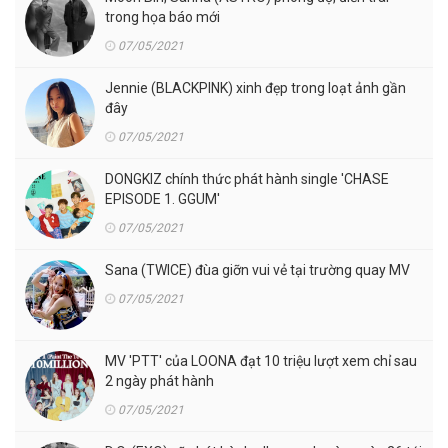
trong họa báo mới
07/05/2021
Jennie (BLACKPINK) xinh đẹp trong loạt ảnh gần
đây
07/05/2021
DONGKIZ chính thức phát hành single 'CHASE
EPISODE 1. GGUM'
07/05/2021
Sana (TWICE) đùa giỡn vui vẻ tại trường quay MV
07/05/2021
MV 'PTT' của LOONA đạt 10 triệu lượt xem chỉ sau
2 ngày phát hành
07/05/2021