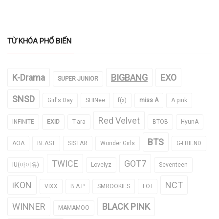
TỪ KHÓA PHỔ BIẾN
K-Drama
BIGBANG
EXO
SUPER JUNIOR
SNSD
Girl's Day
SHINee
f(x)
miss A
A pink
Red Velvet
INFINITE
EXID
T-ara
BTOB
HyunA
BTS
AOA
BEAST
SISTAR
Wonder Girls
G-FRIEND
TWICE
GOT7
IU(아이유)
Lovelyz
Seventeen
iKON
NCT
VIXX
B.A.P
SMROOKIES
I.O.I
WINNER
BLACK PINK
MAMAMOO