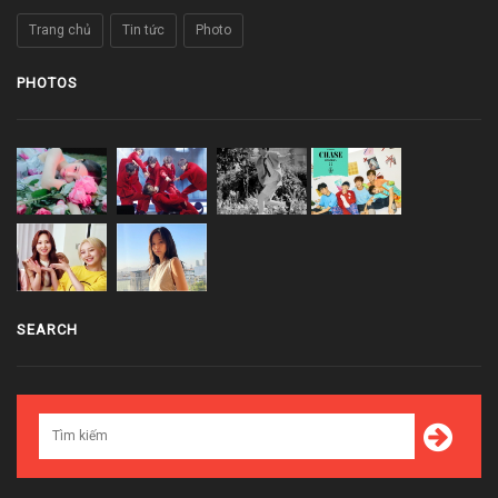
Trang chủ
Tin tức
Photo
PHOTOS
SEARCH