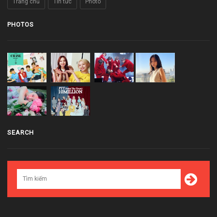
Trang chủ
Tin tức
Photo
PHOTOS
SEARCH