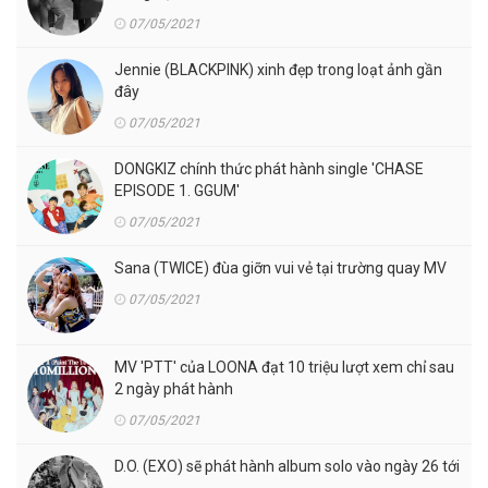
07/05/2021
Jennie (BLACKPINK) xinh đẹp trong loạt ảnh gần
đây
07/05/2021
DONGKIZ chính thức phát hành single 'CHASE
EPISODE 1. GGUM'
07/05/2021
Sana (TWICE) đùa giỡn vui vẻ tại trường quay MV
07/05/2021
MV 'PTT' của LOONA đạt 10 triệu lượt xem chỉ sau
2 ngày phát hành
07/05/2021
D.O. (EXO) sẽ phát hành album solo vào ngày 26 tới