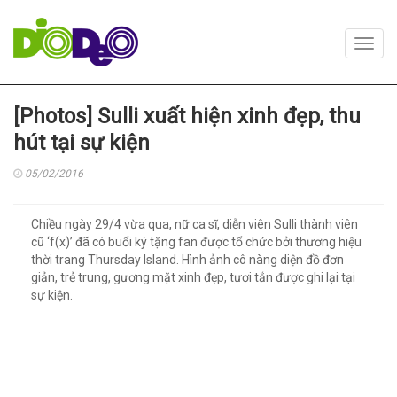
Toggl
navig
[Photos] Sulli xuất hiện xinh đẹp, thu
hút tại sự kiện
05/02/2016
Chiều ngày 29/4 vừa qua, nữ ca sĩ, diễn viên Sulli thành viên
cũ ‘f(x)’ đã có buổi ký tặng fan được tổ chức bởi thương hiệu
thời trang Thursday Island. Hình ảnh cô nàng diện đồ đơn
giản, trẻ trung, gương mặt xinh đẹp, tươi tắn được ghi lại tại
sự kiện.