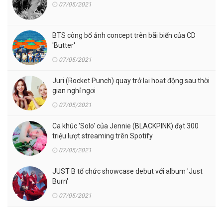
07/05/2021
BTS công bố ảnh concept trên bãi biển của CD
'Butter'
07/05/2021
Juri (Rocket Punch) quay trở lại hoạt động sau thời
gian nghỉ ngơi
07/05/2021
Ca khúc 'Solo' của Jennie (BLACKPINK) đạt 300
triệu lượt streaming trên Spotify
07/05/2021
JUST B tổ chức showcase debut với album 'Just
Burn'
07/05/2021