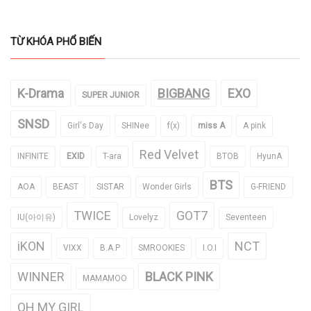
TỪ KHÓA PHỔ BIẾN
K-Drama
BIGBANG
EXO
SUPER JUNIOR
SNSD
Girl's Day
SHINee
f(x)
miss A
A pink
Red Velvet
INFINITE
EXID
T-ara
BTOB
HyunA
BTS
AOA
BEAST
SISTAR
Wonder Girls
G-FRIEND
TWICE
GOT7
IU(아이유)
Lovelyz
Seventeen
iKON
NCT
VIXX
B.A.P
SMROOKIES
I.O.I
WINNER
BLACK PINK
MAMAMOO
OH MY GIRL