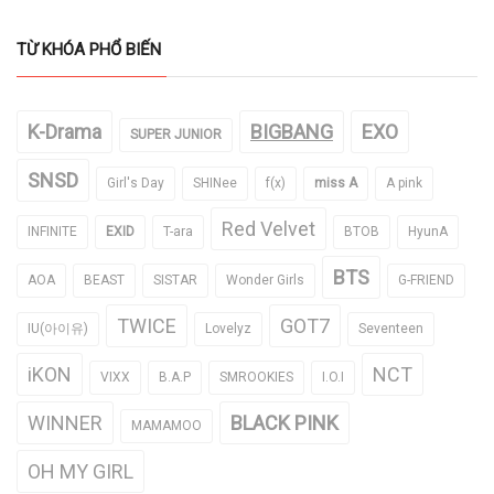
TỪ KHÓA PHỔ BIẾN
K-Drama
BIGBANG
EXO
SUPER JUNIOR
SNSD
Girl's Day
SHINee
f(x)
miss A
A pink
Red Velvet
INFINITE
EXID
T-ara
BTOB
HyunA
BTS
AOA
BEAST
SISTAR
Wonder Girls
G-FRIEND
TWICE
GOT7
IU(아이유)
Lovelyz
Seventeen
iKON
NCT
VIXX
B.A.P
SMROOKIES
I.O.I
WINNER
BLACK PINK
MAMAMOO
OH MY GIRL