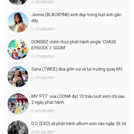
07/05/2021
Jennie (BLACKPINK) xinh đẹp trong loạt ảnh gần
đây
07/05/2021
DONGKIZ chính thức phát hành single 'CHASE
EPISODE 1. GGUM'
07/05/2021
Sana (TWICE) đùa giỡn vui vẻ tại trường quay MV
07/05/2021
MV 'PTT' của LOONA đạt 10 triệu lượt xem chỉ sau
2 ngày phát hành
07/05/2021
D.O. (EXO) sẽ phát hành album solo vào ngày 26 tới
07/05/2021