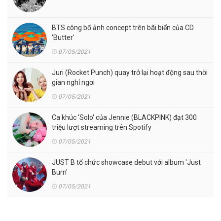
BTS công bố ảnh concept trên bãi biển của CD
'Butter'
07/05/2021
Juri (Rocket Punch) quay trở lại hoạt động sau thời
gian nghỉ ngơi
07/05/2021
Ca khúc 'Solo' của Jennie (BLACKPINK) đạt 300
triệu lượt streaming trên Spotify
07/05/2021
JUST B tổ chức showcase debut với album 'Just
Burn'
07/05/2021