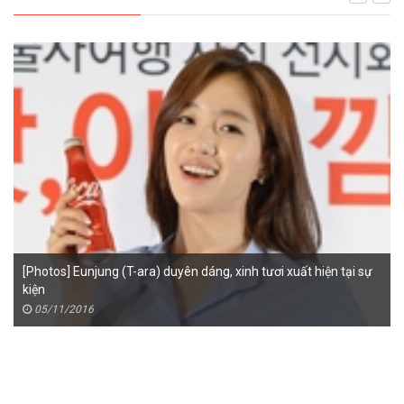
uất hiện tại sự
Hyomin (T-ara) khoe chân dài miên man trong ảnh 
04/29/2016