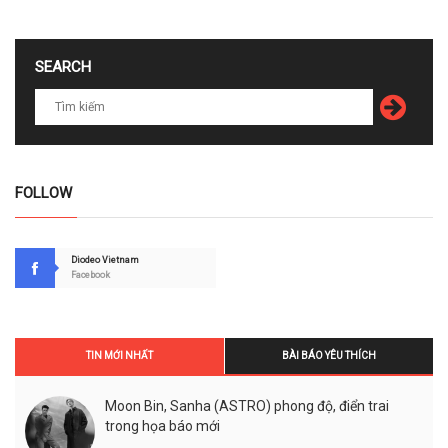
SEARCH
FOLLOW
Diodeo Vietnam
Facebook
TIN MỚI NHẤT
BÀI BÁO YÊU THÍCH
Moon Bin, Sanha (ASTRO) phong độ, điển trai
trong họa báo mới